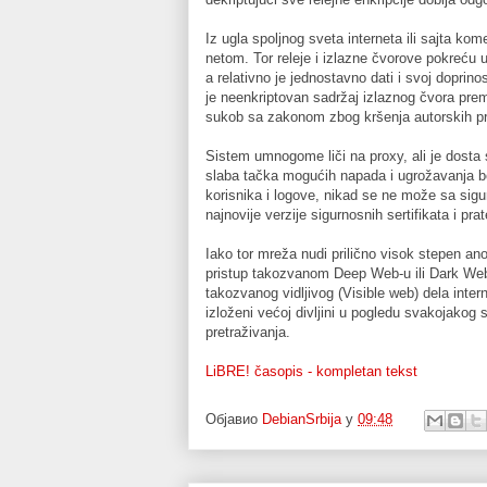
Iz ugla spoljnog sveta interneta ili sajta ko
netom. Tor releje i izlazne čvorove pokreć
a relativno je jednostavno dati i svoj doprino
je neenkriptovan sadržaj izlaznog čvora pre
sukob sa zakonom zbog kršenja autorskih prav
Sistem umnogome liči na proxy, ali je dosta sl
slaba tačka mogućih napada i ugrožavanja be
korisnika i logove, nikad se ne može sa sigur
najnovije verzije sigurnosnih sertifikata i pra
Iako tor mreža nudi prilično visok stepen ano
pristup takozvanom Deep Web-u ili Dark Web
takozvanog vidljivog (Visible web) dela inte
izloženi većoj divljini u pogledu svakojakog 
pretraživanja.
LiBRE! časopis - kompletan tekst
Објавио
DebianSrbija
у
09:48