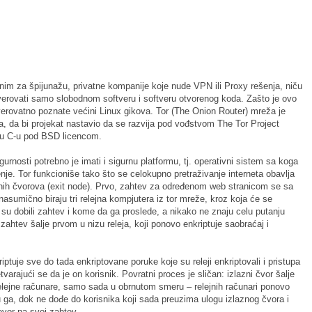
nim za špijunažu, privatne kompanije koje nude VPN ili Proxy rešenja, niču
rovati samo slobodnom softveru i softveru otvorenog koda. Zašto je ovo
erovatno poznate većini Linux gikova. Tor (The Onion Router) mreža je
ja, da bi projekat nastavio da se razvija pod vođstvom The Tor Project
n u C-u pod BSD licencom.
gurnosti potrebno je imati i sigurnu platformu, tj. operativni sistem sa koga
nje. Tor funkcioniše tako što se celokupno pretraživanje interneta obavlja
aznih čvorova (exit node). Prvo, zahtev za određenom web stranicom se sa
asumično biraju tri relejna kompjutera iz tor mreže, kroz koja će se
a su dobili zahtev i kome da ga proslede, a nikako ne znaju celu putanju
zahtev šalje prvom u nizu releja, koji ponovo enkriptuje saobraćaj i
tuje sve do tada enkriptovane poruke koje su releji enkriptovali i pristupa
retvarajući se da je on korisnik. Povratni proces je sličan: izlazni čvor šalje
relejne računare, samo sada u obrnutom smeru – relejnih računari ponovo
ju ga, dok ne dođe do korisnika koji sada preuzima ulogu izlaznog čvora i
govor na svoj zahtev.