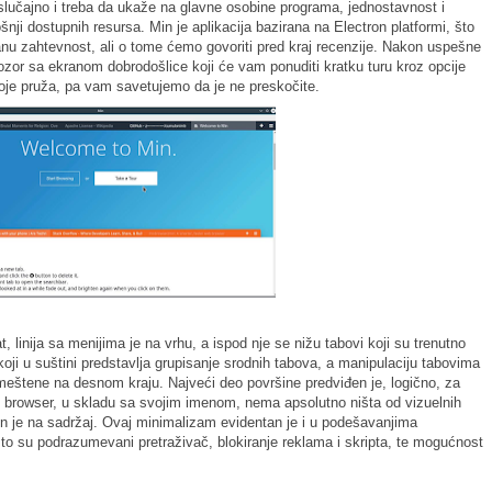
slučajno i treba da ukaže na glavne osobine programa, jednostavnost i
nji dostupnih resursa. Min je aplikacija bazirana na Electron platformi, što
nu zahtevnost, ali o tome ćemo govoriti pred kraj recenzije. Nakon uspešne
 prozor sa ekranom dobrodošlice koji će vam ponuditi kratku turu kroz opcije
je pruža, pa vam savetujemo da je ne preskočite.
, linija sa menijima je na vrhu, a ispod nje se nižu tabovi koji su trenutno
oji u suštini predstavlja grupisanje srodnih tabova, a manipulaciju tabovima
eštene na desnom kraju. Najveći deo površine predviđen je, logično, za
j browser, u skladu sa svojim imenom, nema apsolutno ništa od vizuelnih
en je na sadržaj. Ovaj minimalizam evidentan je i u podešavanjima
to su podrazumevani pretraživač, blokiranje reklama i skripta, te mogućnost