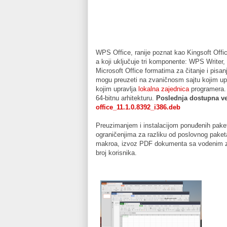
WPS Office, ranije poznat kao Kingsoft Offic
a koji uključuje tri komponente: WPS Write
Microsoft Office formatima za čitanje i pisan
mogu preuzeti na zvaničnosm sajtu kojim upr
kojim upravlja
lokalna zajednica
programera. 
64-bitnu arhitekturu.
Poslednja dostupna ver
office_11.1.0.8392_i386.deb
Preuzimanjem i instalacijom ponuđenih paket
ograničenjima za razliku od poslovnog paket
makroa, izvoz PDF dokumenta sa vodenim zna
broj korisnika.