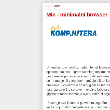
19. 9. 2019.
Min - minimalni browser
U nemilosrdnoj borbi između internet browsera
spletom okolnosti, igrom sudbine) majkroso
programa koje možemo koristiti da surfujemo 
oni, u manjoj ili većoj meri, pružaju sličan kor
problema. Govorimo o epskoj gladi za resurs
testiraju tako što se otvori nekoliko tabova 
gigabajta radne memorije nije ni retka ni prija
Upravo je ovo jedan od glavnih razloga što se
veliki broj „malih” pregledača koji u prvi pl