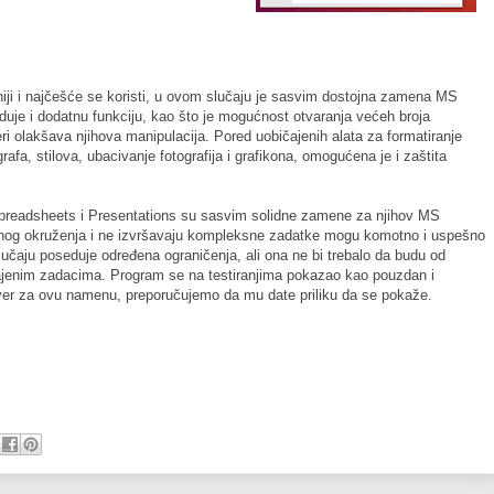
žniji i najčešće se koristi, u ovom slučaju je sasvim dostojna zamena MS
duje i dodatnu funkciju, kao što je mogućnost otvaranja većeh broja
 olakšava njihova manipulacija. Pored uobičajenih alata za formatiranje
rafa, stilova, ubacivanje fotografija i grafikona, omogućena je i zaštita
preadsheets i Presentations su sasvim solidne zamene za njihov MS
nalnog okruženja i ne izvršavaju kompleksne zadatke mogu komotno i uspešno
slučaju poseduje određena ograničenja, ali ona ne bi trebalo da budu od
ajenim zadacima.
Program se na testiranjima pokazao kao pouzdan i
ver za ovu namenu, preporučujemo da mu date priliku da se pokaže.