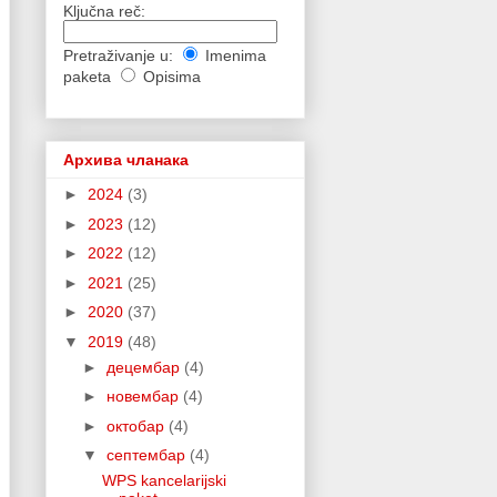
Ključna reč:
Pretraživanje u:
Imenima
paketa
Opisima
Архива чланака
►
2024
(3)
►
2023
(12)
►
2022
(12)
►
2021
(25)
►
2020
(37)
▼
2019
(48)
►
децембар
(4)
►
новембар
(4)
►
октобар
(4)
▼
септембар
(4)
WPS kancelarijski