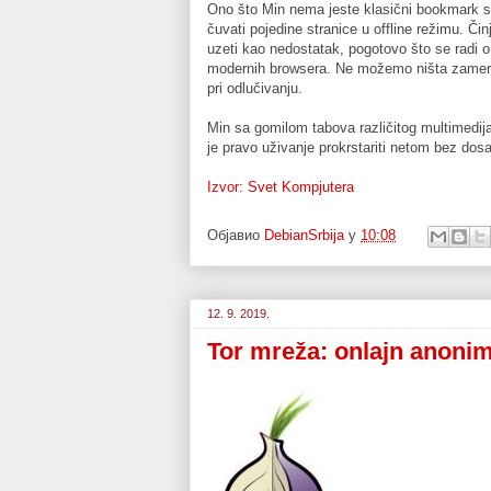
Ono što Min nema jeste klasični bookmark si
čuvati pojedine stranice u offline režimu. Č
uzeti kao nedostatak, pogotovo što se radi o 
modernih browsera. Ne možemo ništa zamerit
pri odlučivanju.
Min sa gomilom tabova različitog multimedij
je pravo uživanje prokrstariti netom bez dosa
Izvor: Svet Kompjutera
Објавио
DebianSrbija
у
10:08
12. 9. 2019.
Tor mreža: onlajn anonim