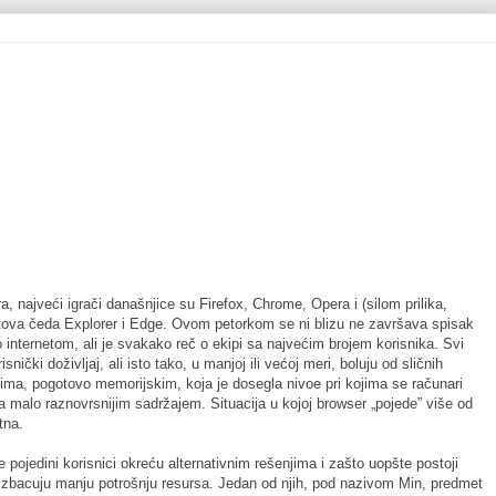
, najveći igrači današnjice su Firefox, Chrome, Opera i (silom prilika,
ftova čeda Explorer i Edge. Ovom petorkom se ni blizu ne završava spisak
internetom, ali je svakako reč o ekipi sa najvećim brojem korisnika. Svi
isnički doživljaj, ali isto tako, u manjoj ili većoj meri, boluju od sličnih
ima, pogotovo memorijskim, koja je dosegla nivoe pri kojima se računari
sa malo raznovrsnijim sadržajem. Situacija u kojoj browser „pojede” više od
tna.
 pojedini korisnici okreću alternativnim rešenjima i zašto uopšte postoji
an izbacuju manju potrošnju resursa. Jedan od njih, pod nazivom Min, predmet