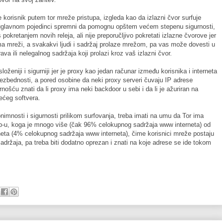
me korisnik putem tor mreže pristupa, izgleda kao da izlazni čvor surfuje
u uglavnom pojedinci spremni da pomognu opštem većem stepenu sigurnosti,
s pokretanjem novih releja, ali nije preporučljivo pokretati izlazne čvorove jer
ma mreži, a svakakvi ljudi i sadržaj prolaze mrežom, pa vas može dovesti u
a ili nelegalnog sadržaja koji prolazi kroz vaš izlazni čvor.
oženiji i sigurniji jer je proxy kao jedan računar između korisnika i interneta
zbednosti, a pored osobine da neki proxy serveri čuvaju IP adrese
nošću znati da li proxy ima neki backdoor u sebi i da li je ažuriran na
tećeg softvera.
nimnosti i sigurnosti prilikom surfovanja, treba imati na umu da Tor ima
-u, koga je mnogo više (čak 96% celokupnog sadržaja www interneta) od
rneta (4% celokupnog sadržaja www interneta), čime korisnici mreže postaju
sadržaja, pa treba biti dodatno oprezan i znati na koje adrese se ide tokom