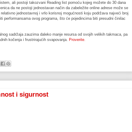
stem, ali postoji takozvani Reading list pomoću kojeg možete do 30 dana
injenica da ne postoji jednostavan način da zabeležite online adrese može se
relativno jednostavnoj i vrlo korisnoj mogućnosti koju podržava najveći broj
i performansama ovog programa, što će pojedincima biti presudni činilac
alnog sadržaja zauzima daleko manje resursa od svojih velikih takmaca, pa
dnih kočenja i frustrirajućih svapovanja.
Proverite.
nost i sigurnost