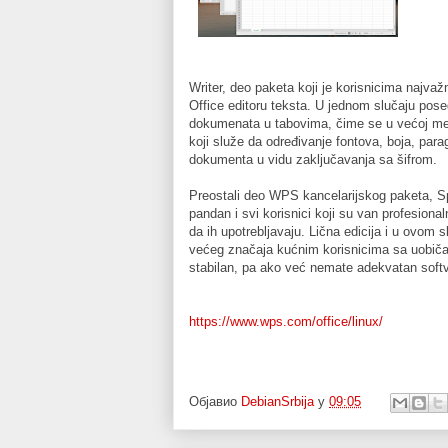
Writer, deo paketa koji je korisnicima najva
Office editoru teksta. U jednom slučaju pose
dokumenata u tabovima, čime se u većoj meri
koji služe da određivanje fontova, boja, parag
dokumenta u vidu zaključavanja sa šifrom.
Preostali deo WPS kancelarijskog paketa, S
pandan i svi korisnici koji su van profesio
da ih upotrebljavaju. Lična edicija i u ovom 
većeg značaja kućnim korisnicima sa uobič
stabilan, pa ako već nemate adekvatan soft
https://www.wps.com/office/linux/
Објавио
DebianSrbija
у
09:05