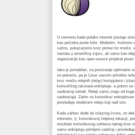
U vremenu kada polako internet postaje sino
kao pečurke posle kiše. Međutim, možemo ve
važno, pokazaćemo kroz primer tor mreže, v
nastala u američkoj vojsci, ali samo kao ide
organizacije kao open-source projekat pisa
Iako je portabilan, za postizanje optimalne si
se pokreće, pa je Linux sasvim prirodno reše
kroz mrežu relejnih (relay) kompjutera i izl
korisničkog računara enkriptuje, a potom se n
saobraćaj rutirati. Releji samo znaju od kog
saobraćaja. Zatim se korisnikov enkriptovan 
prosleđuje sledećem releju koji radi isto.
Kada zahtev dođe do izlaznog čvora, on dekrip
internetu, tj. korisnikovoj željenoj lokaciji, p
rezultate korisnikovog zahteva natrag kroz 
samo enkriptuju primljeni sadržaj i prosleđu
dekriptujući sve relejne enkripcije dobija od