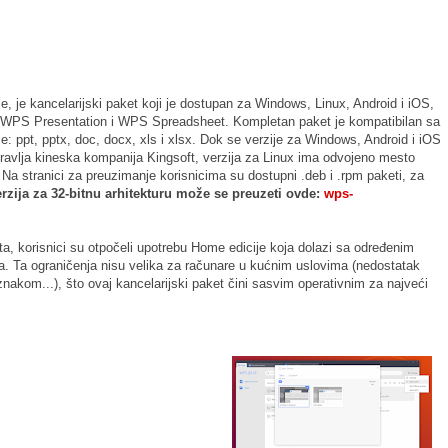
e, je kancelarijski paket koji je dostupan za Windows, Linux, Android i iOS,
r, WPS Presentation i WPS Spreadsheet. Kompletan paket je kompatibilan sa
je: ppt, pptx, doc, docx, xls i xlsx. Dok se verzije za Windows, Android i iOS
avlja kineska kompanija Kingsoft, verzija za Linux ima odvojeno mesto
Na stranici za preuzimanje korisnicima su dostupni .deb i .rpm paketi, za
zija za 32-bitnu arhitekturu može se preuzeti ovde:
wps-
a, korisnici su otpočeli upotrebu Home edicije koja dolazi sa određenim
a. Ta ograničenja nisu velika za računare u kućnim uslovima (nedostatak
kom...), što ovaj kancelarijski paket čini sasvim operativnim za najveći