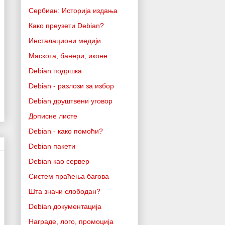
Сербиан: Историја издања
Како преузети Debian?
Инсталациони медији
Маскота, банери, иконе
Debian подршка
Debian - разлози за избор
Debian друштвени уговор
Дописне листе
Debian - како помоћи?
Debian пакети
Debian као сервер
Систем праћења багова
Шта значи слободан?
Debian документација
Награде, лого, промоција