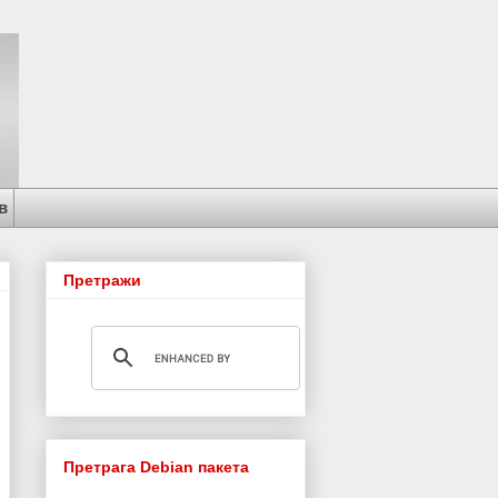
в
Претражи
Претрага Debian пакета