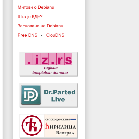
Митови о Debianu
Шта је КДЕ?
Засновано на Debianu
Free DNS
-
ClouDNS