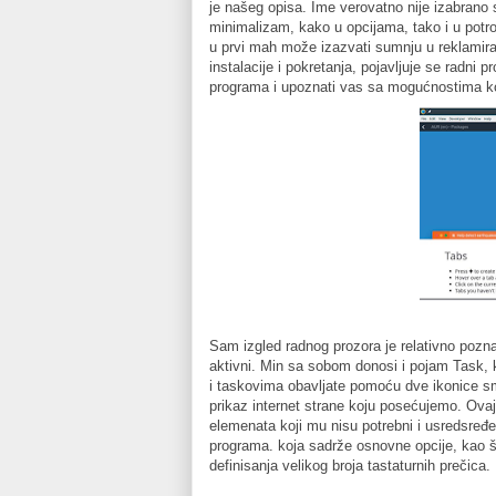
je našeg opisa. Ime verovatno nije izabrano 
minimalizam, kako u opcijama, tako i u potroš
u prvi mah može izazvati sumnju u reklamira
instalacije i pokretanja, pojavljuje se radni
programa i upoznati vas sa mogućnostima ko
Sam izgled radnog prozora je relativno poznat
aktivni. Min sa sobom donosi i pojam Task, k
i taskovima obavljate pomoću dve ikonice sm
prikaz internet strane koju posećujemo. Ova
elemenata koji mu nisu potrebni i usredsređ
programa. koja sadrže osnovne opcije, kao š
definisanja velikog broja tastaturnih prečica.