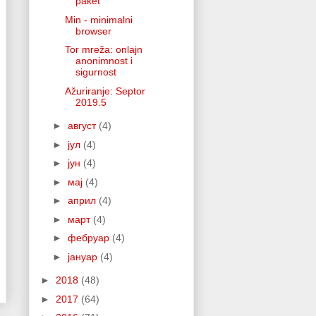
paket
Min - minimalni
browser
Tor mreža: onlajn
anonimnost i
sigurnost
Ažuriranje: Septor
2019.5
►
август
(4)
►
јул
(4)
►
јун
(4)
►
мај
(4)
►
април
(4)
►
март
(4)
►
фебруар
(4)
►
јануар
(4)
►
2018
(48)
►
2017
(64)