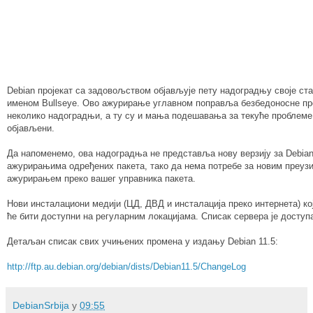
Debian пројекат са задовољством објављује пету надоградњу своје ста
именом Bullseye. Ово ажурирање углавном поправља безбедоносне про
неколико надоградњи, а ту су и мања подешавања за текуће проблеме.
објављени.
Да напоменемо, ова надоградња не представља нову верзију за Debian 
ажурирањима одређених пакета, тако да нема потребе за новим преуз
ажурирањем преко вашег управника пакета.
Нови инсталациони медији (ЦД, ДВД и инсталација преко интернета) ко
ће бити доступни на регуларним локацијама. Списак сервера је доступ
Детаљан списак свих учињених промена у издању Debian 11.5:
http://ftp.au.debian.org/debian/dists/Debian11.5/ChangeLog
DebianSrbija
у
09:55