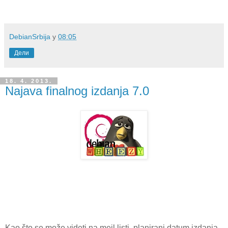
DebianSrbija
у
08:05
Дели
18. 4. 2013.
Najava finalnog izdanja 7.0
Kao što se može videti na mejl listi, planirani datum izdanja