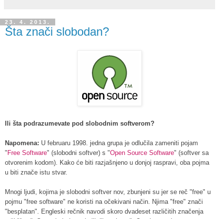
23. 4. 2013.
Šta znači slobodan?
Ili šta podrazumevate pod slobodnim softverom?
Napomena:
U februaru 1998. jedna grupa je odlučila zameniti pojam
"
Free Software
" (slobodni softver) s "
Open Source Software
" (softver sa
otvorenim kodom). Kako će biti razjašnjeno u donjoj raspravi, oba pojma
u biti znače istu stvar.
Mnogi ljudi, kojima je slobodni softver nov, zbunjeni su jer se reč "free" u
pojmu "free software" ne koristi na očekivani način. Njima "free" znači
"besplatan". Engleski rečnik navodi skoro dvadeset različitih značenja