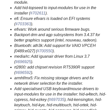
module.
Add hid-topseed to input-modules for use in the
installer (
#702611
).
efi: Ensure efivars is loaded on EFI systems
(
#703363
).
efivars: Work around serious firmware bugs.
Backport drm and agp subsystems from 3.4.37 for
better graphics support (intel, nouveau, radeon).
Bluetooth: ath3k: Add support for VAIO VPCEH
[0489:e027] (
#700550
).
media/rc: Add iguanair driver from Linux 3.7
(
#696925
).
rt2800: add chipset revision RT5390R support
(
#696592
).
armhf/mx5: Fix missing storage drivers and fix
network driver selection for the installer.
Add specialised USB keyboard/mouse drivers to
input-modules for use in the installer: hid-a4tech, hid-
cypress, hid-ezkey (
#697035
), hid-kensington, hid-
keytouch, hid-kye, hid-multitouch, hid-ortek, hid-