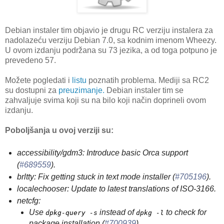
Debian instaler tim objavio je drugu RC verziju instalera za
nadolazeću verziju Debian 7.0, sa kodnim imenom Wheezy.
U ovom izdanju podržana su 73 jezika, a od toga potpuno je
prevedeno 57.
Možete pogledati i
listu
poznatih problema. Mediji sa RC2
su dostupni za
preuzimanje.
Debian instaler tim se
zahvaljuje svima koji su na bilo koji način doprineli ovom
izdanju.
Poboljšanja u ovoj verziji su:
accessibility/gdm3: Introduce basic Orca support
(
#689559
).
brltty: Fix getting stuck in text mode installer (
#705196
).
localechooser: Update to latest translations of ISO-3166.
netcfg:
Use
instead of
to check for
dpkg-query -s
dpkg -l
package installation (
#700939
).