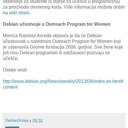
stipendije za studente ili starije za učešće u programiranju
za proizvoda otvorenog koda. Više informacija možete dobiti
na
wiki strani
.
Debian učestvuje u Outreach Program for Women
Monica Ramirez Arceda objavila je da će Debian
učestvovati u narednom Outreach Program for Women koji
je ustanovila Gnome fondacija 2006. godine. Sve žene koje
još nisu Debian programeri ili održavaoci pozivaju se
učešće.
Ostale vesti:
http://www.debian.org/News/weekly/2013/08/index.en.html#
content
DebianSrbija
у
09:31