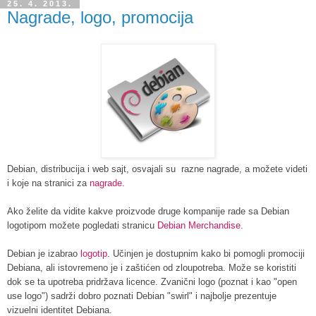
25. 4. 2013.
Nagrade, logo, promocija
Debian, distribucija i web sajt, osvajali su razne nagrade, a možete videti
i koje na stranici za
nagrade.
Ako želite da vidite kakve proizvode druge kompanije rade sa Debian
logotipom možete pogledati stranicu
Debian Merchandise.
Debian je izabrao
logotip
. Učinjen je dostupnim kako bi pomogli promociji
Debiana, ali istovremeno je i zaštićen od zloupotreba. Može se koristiti
dok se ta upotreba pridržava licence. Zvanični logo (poznat i kao "open
use logo") sadrži dobro poznati Debian "swirl" i najbolje prezentuje
vizuelni identitet Debiana.