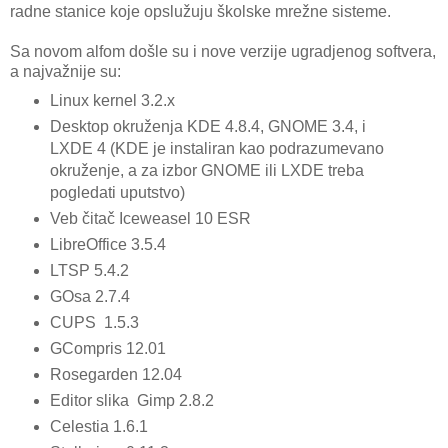
radne stanice koje opslužuju školske mrežne sisteme.
Sa novom alfom došle su i nove verzije ugradjenog softvera,
a najvažnije su:
Linux kernel 3.2.x
Desktop okruženja KDE 4.8.4, GNOME 3.4, i
LXDE 4 (KDE je instaliran kao podrazumevano
okruženje, a za izbor GNOME ili LXDE treba
pogledati uputstvo)
Veb čitač Iceweasel 10 ESR
LibreOffice 3.5.4
LTSP 5.4.2
GOsa 2.7.4
CUPS 1.5.3
GCompris 12.01
Rosegarden 12.04
Editor slika Gimp 2.8.2
Celestia 1.6.1