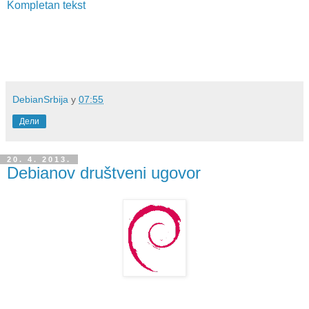
Kompletan tekst
DebianSrbija
у
07:55
Дели
20. 4. 2013.
Debianov društveni ugovor