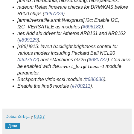
primax, hid-quanta, hid-samsung, hid-speedlink.
radeon: Relax firmware checks for DRM/KMS before
R600 chips (
#697229
).
[armel/versatile,armhf/vexpress] i2c: Enable I2C,
I2C_VERSATILE as modules (
#696182
).
net: Add alx driver for Atheros AR8161 and AR8162
(
#699129
).
[x86] i915: Invert backlight brightness control for
various models including Packard Bell NCL20
(
#627372
) and eMachines G725 (
#680737
). Can also
be enabled with the
module
invert_brightness=1
parameter.
Backport the virtio-scsi module (
#686636
).
Enable the line6 module (
#700211
).
DebianSrbija
у
08:37
Дели