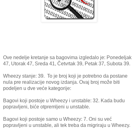
Ove nedelje kretanje sa bagovima izgledalo je: Ponedeljak
47, Utorak 47, Sreda 41, Četvrtak 39, Petak 37, Subota 39.
Wheezy stanje: 39. To je broj koji je potrebno da postane
nula pre realizacije novog izdanja. Ovaj broj može biti
podeljen u dve veće kategorije:
Bagovi koji postoje u Wheezy i unstable: 32. Kada budu
popravljeni, biće otpremljeni u unstable.
Bagovi koji postoje samo u Wheezy: 7. Oni su već
popravljeni u unstable, ali tek treba da migriraju u Wheezy.