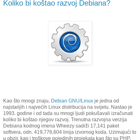
Koliko bi koštao razvoj Debiana?
Kao što mnogi znaju,
Debian GNU/Linux
je jedna od
najstarijih i najvećih Linux distribucija na svijetu. Nastao je
1993. godine i od tada su mnogi ljudi pokušavali izračunati
koliko bi koštao njegov razvoj. Trenutna razvojna verzija
Debiana kodnog imena Wheezy sadrži 17,141 paket
softvera, odn. 419,776,604 linija izvornog koda. Uzimajući to
u obzir, kao i troškove pojedinih projekata kao što su PHP,