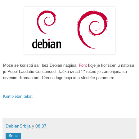
Može se koristiti sa i bez Debian natpisa.
Font
koje je korišćen u natpisu
je Poppl Laudatio Concensed. Tačka iznad "i" ručno je zamenjena sa
crvenim dijamantom. Crvena logo boja ima sledeće parametre:
Kompletan tekst
DebianSrbija
у
08:37
Дели