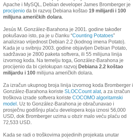
Apache i MySQL, Debian developer James Bromberger je
procijenio
da bi razvoj Debiana koštao
19 milijardi i 100
milijuna američkih dolara
.
Jesús M. González-Barahona je 2001. godine također
pokušavao isto, pa je u članku “
Counting Potatoes
”
analizirao vrijednost Debian 2.2 (kodnog imena Potato).
Kada je u svibnju 2003. godine objavljen Debian Potato,
sadržavao je 2800 paketa softvera, ili 55 milijuna linija
izvornog koda. Na temelju toga, González-Barahona je
procijenio da bi cjelokupan razvoj
Debiana 2.2 koštao
milijardu i 100
milijuna američkih dolara.
Za izračun ukupnog broja linija izvornog koda Bromberger i
González-Barahona koriste
SLOCCount alat
, a za izračun
troškova izrade softvera koriste
COCOMO algoritamski
model
. Uz to González-Barahona je obračunavao i
prosječnu godišnju plaću developera koja iznosi 56,000
USD, dok Bromberger uzima u obzir malo veću plaću od
72,533 USD.
Kada se radi o troškovima pojedinih projekata unutar