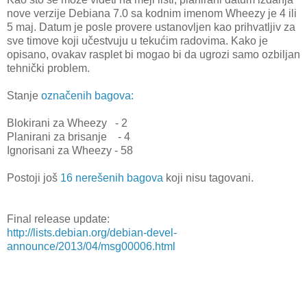
nove verzije Debiana 7.0 sa kodnim imenom Wheezy je 4 ili
5 maj. Datum je posle provere ustanovljen kao prihvatljiv za
sve timove koji učestvuju u tekućim radovima. Kako je
opisano, ovakav rasplet bi mogao bi da ugrozi samo ozbiljan
tehnički problem.
Stanje
označenih bagova:
Blokirani za Wheezy - 2
Planirani za brisanje - 4
Ignorisani za Wheezy - 58
Postoji još
16 nerešenih bagova
koji nisu tagovani.
Final release update:
http://lists.debian.org/debian-devel-
announce/2013/04/msg00006.html