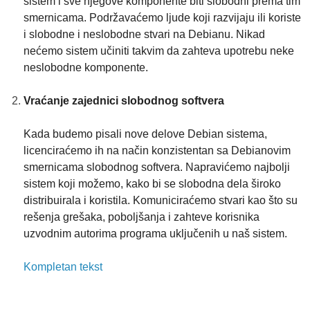
sistem i sve njegove komponente biti slobodni prema tim
smernicama. Podržavaćemo ljude koji razvijaju ili koriste
i slobodne i neslobodne stvari na Debianu. Nikad
nećemo sistem učiniti takvim da zahteva upotrebu neke
neslobodne komponente.
Vraćanje zajednici slobodnog softvera
Kada budemo pisali nove delove Debian sistema,
licenciraćemo ih na način konzistentan sa Debianovim
smernicama slobodnog softvera. Napravićemo najbolji
sistem koji možemo, kako bi se slobodna dela široko
distribuirala i koristila. Komuniciraćemo stvari kao što su
rešenja grešaka, poboljšanja i zahteve korisnika
uzvodnim
autorima programa uključenih u naš sistem.
Kompletan tekst