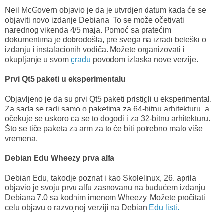
Neil McGovern objavio je da je utvrdjen datum kada će se
objaviti novo izdanje Debiana. To se može očetivati
narednog vikenda 4/5 maja. Pomoć sa pratećim
dokumentima je dobrodošla, pre svega na izradi beleški o
izdanju i instalacionih vodiča. Možete organizovati i
okupljanje u svom
gradu
povodom izlaska nove verzije.
Prvi Qt5 paketi u eksperimentalu
Objavljeno je da su prvi Qt5 paketi pristigli u eksperimental.
Za sada se radi samo o paketima za 64-bitnu arhitekturu, a
očekuje se uskoro da se to dogodi i za 32-bitnu arhitekturu.
Što se tiče paketa za arm za to će biti potrebno malo više
vremena.
Debian Edu Wheezy prva alfa
Debian Edu, takodje poznat i kao Skolelinux, 26. aprila
objavio je svoju prvu alfu zasnovanu na budućem izdanju
Debiana 7.0 sa kodnim imenom Wheezy. Možete pročitati
celu objavu o razvojnoj verziji na Debian
Edu listi.