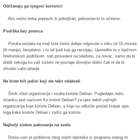
Održavaju ga njegovi korisnici
Ako nešto treba popraviti ili poboljšati, jednostavno to učinimo.
Podrška bez premca
Poruka poslata na mejl liste često dobije odgovore u roku od 15 minuta
(ili manje), besplatno, i to od ljudi koji ga razvijaju. Uporedite to s tipičnom
telefonskom podrškom: sati provedeni na telefonu, za novac, samo da bi
dobili nekoga ko vaš sistem ne poznaje dovoljno dobro čak ni da bi
shvatio vaše pitanje.
Ne biste bili jedini koji ste tako odabrali
Širok izbor organizacija i osoba koriste Debian. Pogledajte našu
stranicu pod nazivom Ko koristi Debian? za opis nekih važnijih
organizacija koje koriste Debian, a koje su odlučile poslati kratak opis
toga kako koriste Debian i zašto ga koriste.
Najbolji sistem pakovanja na svetu
Dosta vam je problema zbog starih datoteka iz programa starog tri