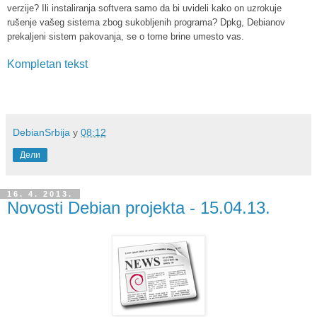
verzije? Ili instaliranja softvera samo da bi uvideli kako on uzrokuje
rušenje vašeg sistema zbog sukobljenih programa? Dpkg, Debianov
prekaljeni sistem pakovanja, se o tome brine umesto vas.
Kompletan tekst
DebianSrbija
у
08:12
Дели
16. 4. 2013.
Novosti Debian projekta - 15.04.13.