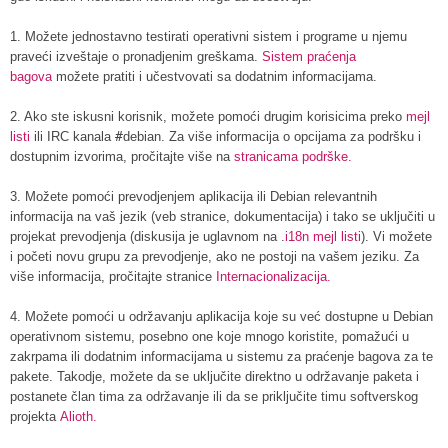
1. Možete jednostavno testirati operativni sistem i programe u njemu
praveći izveštaje o pronadjenim greškama.
Sistem praćenja
bagova
možete pratiti i učestvovati sa dodatnim informacijama.
2. Ako ste iskusni korisnik, možete pomoći drugim korisicima preko
mejl
listi
ili IRC kanala
#
debian. Za više informacija o opcijama za podršku i
dostupnim izvorima, pročitajte više na
stranicama podrške.
3. Možete pomoći prevodjenjem aplikacija ili Debian relevantnih
informacija na vaš jezik (veb stranice, dokumentacija) i tako se uključiti u
projekat prevodjenja (diskusija je uglavnom na .
i18n mejl listi
). Vi možete
i početi novu grupu za prevodjenje, ako ne postoji na vašem jeziku. Za
više informacija, pročitajte stranice
Internacionalizacija.
4. Možete pomoći u održavanju aplikacija koje su već dostupne u Debian
operativnom sistemu, posebno one koje mnogo koristite, pomažući u
zakrpama ili dodatnim informacijama u sistemu za praćenje bagova za te
pakete. Takodje, možete da se uključite direktno u održavanje paketa i
postanete član tima za održavanje ili da se priključite timu softverskog
projekta
Alioth.