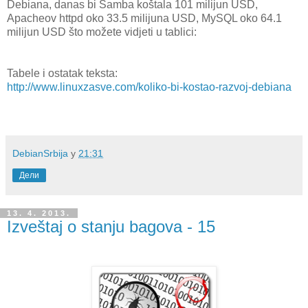
Debiana, danas bi Samba koštala 101 milijun USD,
Apacheov httpd oko 33.5 milijuna USD, MySQL oko 64.1
milijun USD što možete vidjeti u tablici:
Tabele i ostatak teksta:
http://www.linuxzasve.com/koliko-bi-kostao-razvoj-debiana
DebianSrbija
у
21:31
Дели
13. 4. 2013.
Izveštaj o stanju bagova - 15