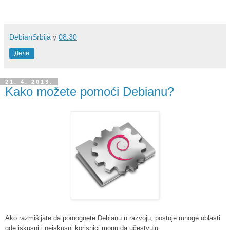
DebianSrbija
у
08:30
Дели
21. 4. 2013.
Kako možete pomoći Debianu?
Ako razmišljate da pomognete Debianu u razvoju, postoje mnoge oblasti
gde iskusni i neiskusni korisnici mogu da učestvuju: