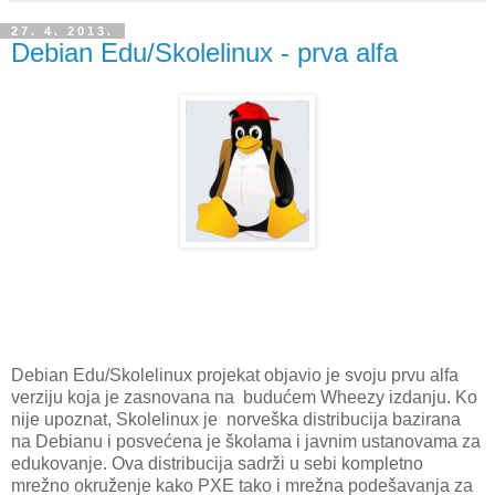
27. 4. 2013.
Debian Edu/Skolelinux - prva alfa
Debian Edu/Skolelinux projekat objavio je svoju prvu alfa
verziju koja je zasnovana na budućem Wheezy izdanju. Ko
nije upoznat, Skolelinux je norveška distribucija bazirana
na Debianu i posvećena je školama i javnim ustanovama za
edukovanje. Ova distribucija sadrži u sebi kompletno
mrežno okruženje kako PXE tako i mrežna podešavanja za