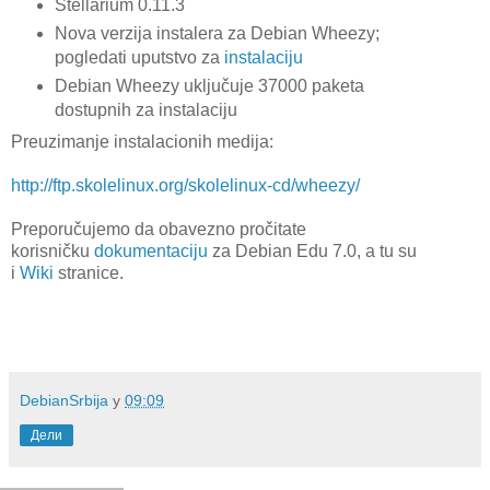
Stellarium 0.11.3
Nova verzija instalera za Debian Wheezy;
pogledati uputstvo za
instalaciju
Debian Wheezy uključuje 37000 paketa
dostupnih za instalaciju
Preuzimanje instalacionih medija:
http://ftp.skolelinux.org/skolelinux-cd/wheezy/
Preporučujemo da obavezno pročitate
korisničku
dokumentaciju
za Debian Edu 7.0, a tu su
i
Wiki
stranice.
DebianSrbija
у
09:09
Дели