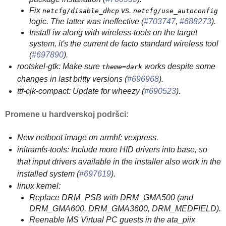
Fix
vs.
netcfg/disable_dhcp
netcfg/use_autoconfig
logic. The latter was ineffective (
#703747
,
#688273
).
Install iw along with wireless-tools on the target
system, it's the current de facto standard wireless tool
(
#697890
).
rootskel-gtk: Make sure
works despite some
theme=dark
changes in last brltty versions (
#696968
).
ttf-cjk-compact: Update for wheezy (
#690523
).
Promene u hardverskoj podršci:
New netboot image on armhf: vexpress.
initramfs-tools: Include more HID drivers into base, so
that input drivers available in the installer also work in the
installed system (
#697619
).
linux kernel:
Replace DRM_PSB with DRM_GMA500 (and
DRM_GMA600, DRM_GMA3600, DRM_MEDFIELD).
Reenable MS Virtual PC guests in the ata_piix