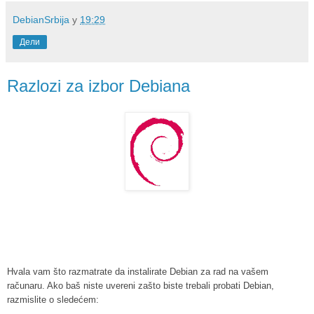
DebianSrbija
у
19:29
Дели
Razlozi za izbor Debiana
Hvala vam što razmatrate da instalirate Debian za rad na vašem
računaru. Ako baš niste uvereni zašto biste trebali probati Debian,
razmislite o sledećem: