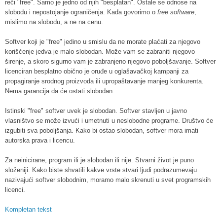
reči "free". Samo je jedno od njih "besplatan". Ostale se odnose na
slobodu i nepostojanje ograničenja. Kada govorimo o
free software
,
mislimo na slobodu, a ne na cenu.
Softver koji je "free" jedino u smislu da ne morate plaćati za njegovo
korišćenje jedva je malo slobodan. Može vam se zabraniti njegovo
širenje, a skoro sigurno vam je zabranjeno njegovo poboljšavanje. Softver
licenciran besplatno obično je oruđe u oglašavačkoj kampanji za
propagiranje srodnog proizvoda ili upropaštavanje manjeg konkurenta.
Nema garancija da će ostati slobodan.
Istinski "free" softver uvek je slobodan. Softver stavljen u javno
vlasništvo se može izvući i umetnuti u neslobodne programe. Društvo će
izgubiti sva poboljšanja. Kako bi ostao slobodan, softver mora imati
autorska prava i licencu.
Za neinicirane, program ili je slobodan ili nije. Stvarni život je puno
složeniji. Kako biste shvatili kakve vrste stvari ljudi podrazumevaju
nazivajući softver slobodnim, moramo malo skrenuti u svet programskih
licenci.
Kompletan tekst