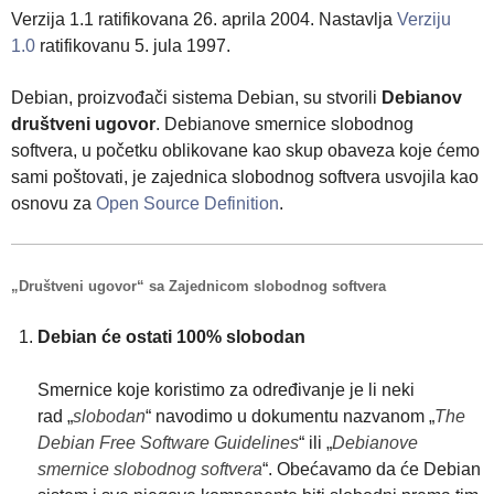
Verzija 1.1 ratifikovana 26. aprila 2004. Nastavlja
Verziju
1.0
ratifikovanu 5. jula 1997.
Debian, proizvođači sistema Debian, su stvorili
Debianov
društveni ugovor
. Debianove smernice slobodnog
softvera, u početku oblikovane kao skup obaveza koje ćemo
sami poštovati, je zajednica slobodnog softvera usvojila kao
osnovu za
Open Source Definition
.
Društveni ugovor
sa Zajednicom slobodnog softvera
Debian će ostati 100% slobodan
Smernice koje koristimo za određivanje je li neki
rad
slobodan
navodimo u dokumentu nazvanom
The
Debian Free Software Guidelines
ili
Debianove
smernice slobodnog softvera
. Obećavamo da će Debian