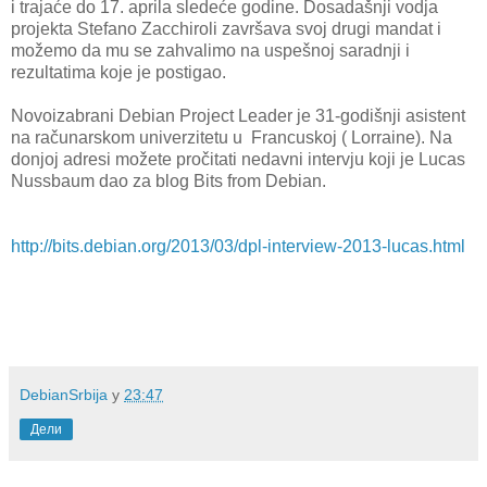
i trajaće do 17. aprila sledeće godine. Dosadašnji vodja
projekta Stefano Zacchiroli završava svoj drugi mandat i
možemo da mu se zahvalimo na uspešnoj saradnji i
rezultatima koje je postigao.
Novoizabrani Debian Project Leader je 31-godišnji asistent
na računarskom univerzitetu u Francuskoj ( Lorraine). Na
donjoj adresi možete pročitati nedavni intervju koji je Lucas
Nussbaum dao za blog Bits from Debian.
http://bits.debian.org/2013/03/dpl-interview-2013-lucas.html
DebianSrbija
у
23:47
Дели