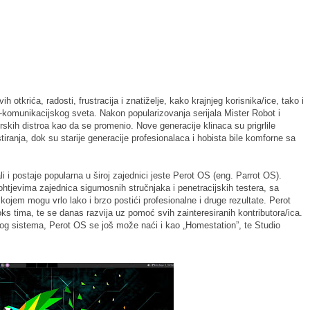
 otkrića, radosti, frustracija i znatiželje, kako krajnjeg korisnika/ice, tako i
o-komunikacijskog sveta. Nakon popularizovanja serijala Mister Robot i
erskih distroa kao da se promenio. Nove generacije klinaca su prigrlile
tiranja, dok su starije generacije profesionalaca i hobista bile komforne sa
li i postaje popularna u široj zajednici jeste Perot OS (eng. Parrot OS).
ohtjevima zajednica sigurnosnih stručnjaka i penetracijskih testera, sa
jem mogu vrlo lako i brzo postići profesionalne i druge rezultate. Perot
ѕ tima, te se danas razvija uz pomoć svih zainteresiranih kontributora/ica.
og sistema, Perot OS se još može naći i kao „Homestation”, te Studio