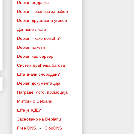
Debian подршка
Debian - разлози за избор
Debian друштвени уговор
Дописне листе
Debian - како помоћи?
Debian пакети
Debian као сервер
Систем праћења багова
Шта значи слободан?
Debian документација
Награде, лого, промоција
Митови о Debianu
Шта је КДЕ?
Засновано на Debianu
Free DNS
-
ClouDNS