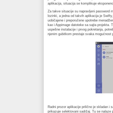
aplikacija, situacija se komplikuje eksponenc
Za takve situacije su napravljeni password m
lozinki, a jedna od takvih aplikacija je Swi
uobičajene i preporučene upotrebe menadžera
kao i Appimage datoteke sa sajta projekta.
uspešne instalacije i prvog pokretanja, potrebn
njenim gubitkom prestaje svaka mogućnost 
Radni prozor aplikacije prilično je skladan i
prikazuje selektovani sadržaj. Tu se nalaze 