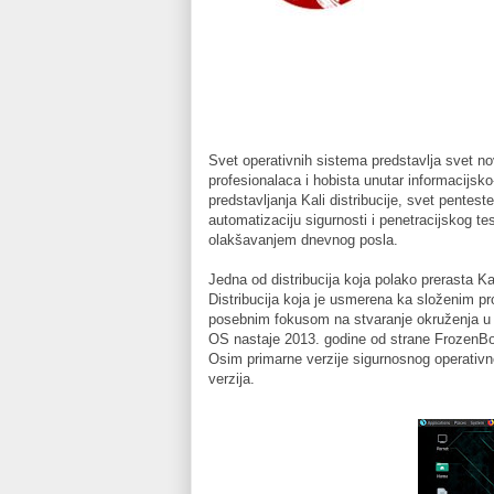
Svet operativnih sistema predstavlja svet novih
profesionalaca i hobista unutar informacijsk
predstavljanja Kali distribucije, svet pentest
automatizaciju sigurnosti i penetracijskog tes
olakšavanjem dnevnog posla.
Jedna od distribucija koja polako prerasta Ka
Distribucija koja je usmerena ka složenim pr
posebnim fokusom na stvaranje okruženja u ko
OS nastaje 2013. godine od strane FrozenBok
Osim primarne verzije sigurnosnog operativn
verzija.