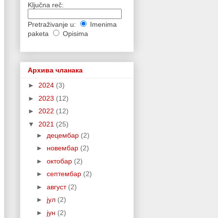
Ključna reč:
Pretraživanje u:
Imenima
paketa
Opisima
Архива чланака
►
2024
(3)
►
2023
(12)
►
2022
(12)
▼
2021
(25)
►
децембар
(2)
►
новембар
(2)
►
октобар
(2)
►
септембар
(2)
►
август
(2)
►
јул
(2)
►
јун
(2)