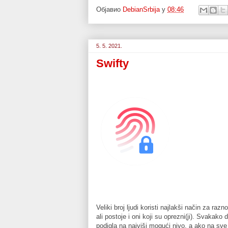
Објавио
DebianSrbija
у
08:46
5. 5. 2021.
Swifty
Veliki broj ljudi koristi najlakši način za ra
ali postoje i oni koji su oprezni(ji). Svakako
podigla na najviši mogući nivo, a ako na sve 