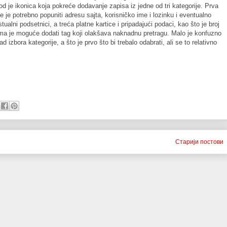
d je ikonica koja pokreće dodavanje zapisa iz jedne od tri kategorije. Prva
de je potrebno popuniti adresu sajta, korisničko ime i lozinku i eventualno
ualni podsetnici, a treća platne kartice i pripadajući podaci, kao što je broj
ma je moguće dodati tag koji olakšava naknadnu pretragu. Malo je konfuzno
izbora kategorije, a što je prvo što bi trebalo odabrati, ali se to relativno
Старији постови