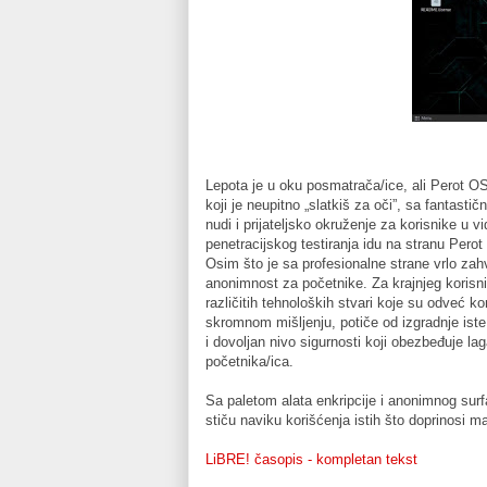
Lepota je u oku posmatrača/ice, ali Perot OS
koji je neupitno „slatkiš za oči”, sa fantast
nudi i prijateljsko okruženje za korisnike u 
penetracijskog testiranja idu na stranu Pero
Osim što je sa profesionalne strane vrlo zah
anonimnost za početnike. Za krajnjeg korisn
različitih tehnoloških stvari koje su odveć 
skromnom mišljenju, potiče od izgradnje iste
i dovoljan nivo sigurnosti koji obezbeđuje la
početnika/ica.
Sa paletom alata enkripcije i anonimnog surfan
stiču naviku korišćenja istih što doprinosi mak
LiBRE! časopis - kompletan tekst