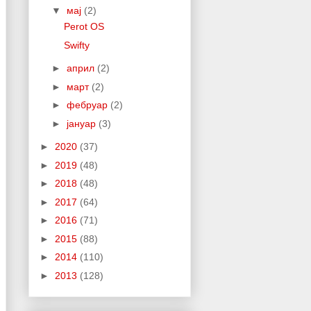
▼
мај
(2)
Perot OS
Swifty
►
април
(2)
►
март
(2)
►
фебруар
(2)
►
јануар
(3)
►
2020
(37)
►
2019
(48)
►
2018
(48)
►
2017
(64)
►
2016
(71)
►
2015
(88)
►
2014
(110)
►
2013
(128)