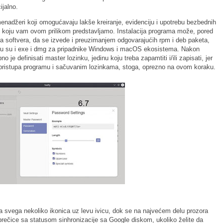
ijalno.
enadžeri koji omogućavaju lakše kreiranje, evidenciju i upotrebu bezbednih
fty, koju vam ovom prilikom predstavljamo. Instalacija programa može, pored
 softvera, da se izvede i preuzimanjem odgovarajućih rpm i deb paketa,
 Tu su i exe i dmg za pripadnike Windows i macOS ekosistema. Nakon
o je definisati master lozinku, jedinu koju treba zapamtiti i/ili zapisati, jer
pristupa programu i sačuvanim lozinkama, stoga, oprezno na ovom koraku.
 sa svega nekoliko ikonica uz levu ivicu, dok se na najvećem delu prozora
prečice sa statusom sinhronizacije sa Google diskom, ukoliko želite da