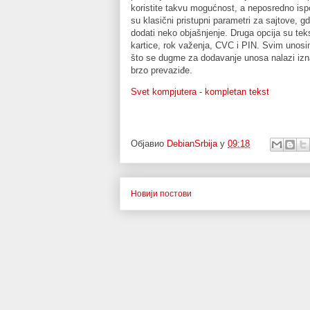
koristite takvu mogućnost, a neposredno ispo
su klasični pristupni parametri za sajtove, g
dodati neko objašnjenje. Druga opcija su tekst
kartice, rok važenja, CVC i PIN. Svim unosi
što se dugme za dodavanje unosa nalazi iznad 
brzo prevaziđe.
Svet kompjutera - kompletan tekst
Објавио
DebianSrbija
у
09:18
Новији постови