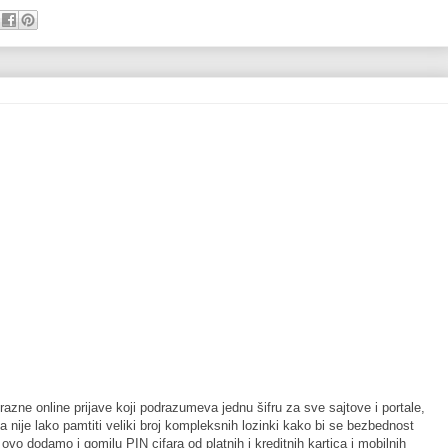
znorazne online prijave koji podrazumeva jednu šifru za sve sajtove i portale,
 da nije lako pamtiti veliki broj kompleksnih lozinki kako bi se bezbednost
ovo dodamo i gomilu PIN cifara od platnih i kreditnih kartica i mobilnih