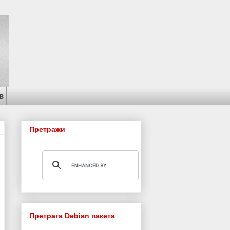
в
Претражи
Претрага Debian пакета