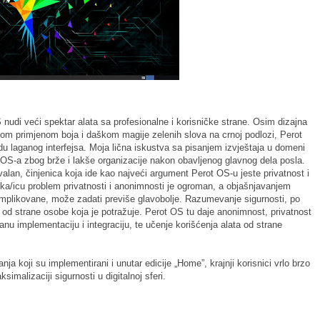
 nudi veći spektar alata sa profesionalne i korisničke strane. Osim dizajna
ičnom primjenom boja i daškom magije zelenih slova na crnoj podlozi, Perot
vidu laganog interfejsa. Moja lična iskustva sa pisanjem izvještaja u domeni
t OS-a zbog brže i lakše organizacije nakon obavljenog glavnog dela posla.
valan, činjenica koja ide kao najveći argument Perot OS-u jeste privatnost i
ika/icu problem privatnosti i anonimnosti je ogroman, a objašnjavanjem
komplikovane, može zadati previše glavobolje. Razumevanje sigurnosti, po
 od strane osobe koja je potražuje. Perot OS tu daje anonimnost, privatnost
ganu implementaciju i integraciju, te učenje korišćenja alata od strane
ja koji su implementirani i unutar edicije „Home”, krajnji korisnici vrlo brzo
simalizaciji sigurnosti u digitalnoj sferi.