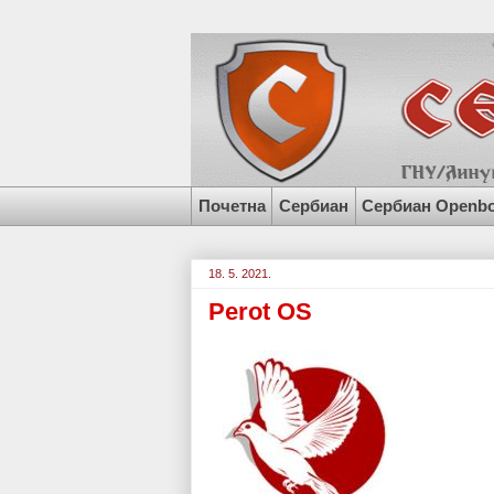
Почетна
Сербиан
Сербиан Openb
18. 5. 2021.
Perot OS