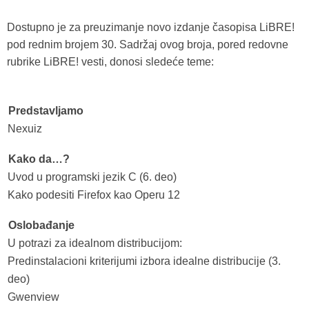
Dostupno je za preuzimanje novo izdanje časopisa LiBRE!
pod rednim brojem 30. Sadržaj ovog broja, pored redovne
rubrike LiBRE! vesti, donosi sledeće teme:
Predstavljamo
Nexuiz
Kako da…?
Uvod u programski jezik C (6. deo)
Kako podesiti Firefox kao Operu 12
Oslobađanje
U potrazi za idealnom distribucijom:
Predinstalacioni kriterijumi izbora idealne distribucije (3.
deo)
Gwenview