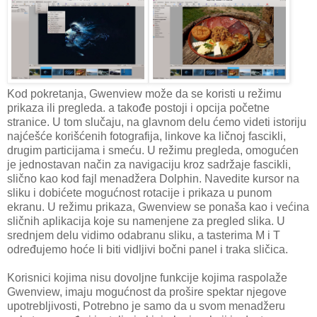
Kod pokretanja, Gwenview može da se koristi u režimu
prikaza ili pregleda. a takođe postoji i opcija početne
stranice. U tom slučaju, na glavnom delu ćemo videti istoriju
najćešće korišćenih fotografija, linkove ka ličnoj fascikli,
drugim particijama i smeću. U režimu pregleda, omogućen
je jednostavan način za navigaciju kroz sadržaje fascikli,
slično kao kod fajl menadžera Dolphin. Navedite kursor na
sliku i dobićete mogućnost rotacije i prikaza u punom
ekranu. U režimu prikaza, Gwenview se ponaša kao i većina
sličnih aplikacija koje su namenjene za pregled slika. U
srednjem delu vidimo odabranu sliku, a tasterima M i T
određujemo hoće li biti vidljivi bočni panel i traka sličica.
Korisnici kojima nisu dovoljne funkcije kojima raspolaže
Gwenview, imaju mogućnost da prošire spektar njegove
upotrebljivosti, Potrebno je samo da u svom menadžeru