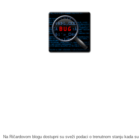
Na Ričardovom blogu dostupni su sveži podaci o trenutnom stanju kada su 