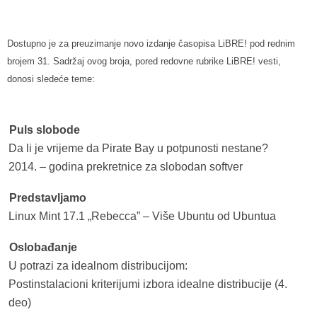
Dostupno je za preuzimanje novo izdanje časopisa LiBRE! pod rednim
brojem 31. Sadržaj ovog broja, pored redovne rubrike LiBRE! vesti,
donosi sledeće teme:
Puls slobode
Da li je vrijeme da Pirate Bay u potpunosti nestane?
2014. – godina prekretnice za slobodan softver
Predstavljamo
Linux Mint 17.1 „Rebecca” – Više Ubuntu od Ubuntua
Oslobađanje
U potrazi za idealnom distribucijom:
Postinstalacioni kriterijumi izbora idealne distribucije (4.
deo)