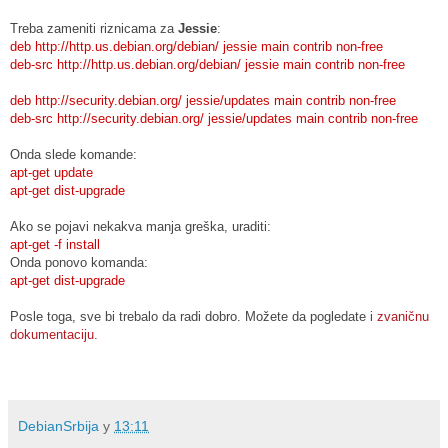
Treba zameniti riznicama za
Jessie
:
deb http://http.us.debian.org/debian/ jessie main contrib non-free
deb-src http://http.us.debian.org/debian/ jessie main contrib non-free
deb http://security.debian.org/ jessie/updates main contrib non-free
deb-src http://security.debian.org/ jessie/updates main contrib non-free
Onda slede komande:
apt-get update
apt-get dist-upgrade
Ako se pojavi nekakva manja greška, uraditi:
apt-get -f install
Onda ponovo komanda:
apt-get dist-upgrade
Posle toga, sve bi trebalo da radi dobro. Možete da pogledate i
zvaničnu
dokumentaciju.
DebianSrbija
у
13:11