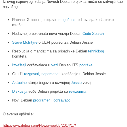
Iz ovog najnovijeg izdanja Novosti Debian projekta, može se izdvojiti kao
najvažnije:
Raphael Geissert je objavio
mogućnost
editovanja koda preko
mreže
Nedavno je pokrenuta nova verzija Debian
Code Search
Steve McIntyre
o UEFI podršci za Debian Jessie
Rezolucija o mandatima za pripadnike Debian
tehničkog
komiteta
Izveštaji
održavalaca u
vezi
Debian LTS
podrške
C++11
razgovori,
napomene
i korišćenje u Debian Jessie
Aktuelno
stanje bagova u razvojnoj
Jessie
verziji
Diskusija
vođe Debian projekta sa
revizorima
Novi Debian
programeri
i
održavaoci
O svemu opširnije:
http://www.debian.org/News/weekly/2014/17/