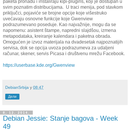
paketa pronađu i instaliraju kipi-plugins, koji je dostupan u
svim poznatim distribucijama. U traci menija, pod stavkom
priključci, pojaviće se brojne opcije koje višestruko
uvećavaju osnovne funkcije koje Gwenview
podrazumevano poseduje. Kao najvažnije, mogu da se
napomenu: asistent štampe, napredni slajdšou, izmena
metapodataka, kreiranje kalendara i paketna obrada.
Omogućen je izvoz materijala na dvadesetak najpoznatijih
servisa, dok se opcija uvoza podrazumeva za udaljeni
računar, skener, servis Picasa i društvenu mrežu Facebook.
https://userbase.kde.org/Gwenview
DebianSrbija
у
08:47
Дели
8. 12. 2014.
Debian Jessie: Stanje bagova - Week
49