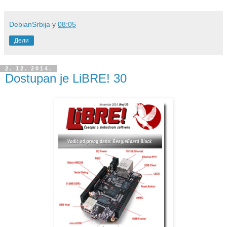
DebianSrbija
у
08:05
Дели
2. 12. 2014.
Dostupan je LiBRE! 30