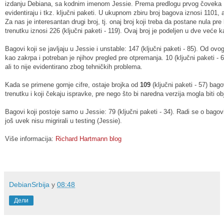
izdanju Debiana, sa kodnim imenom Jessie. Prema predlogu prvog čoveka D
evidentiraju i tkz. ključni paketi. U ukupnom zbiru broj bagova iznosi 1101
Za nas je interesantan drugi broj, tj. onaj broj koji treba da postane nula 
trenutku iznosi 226 (ključni paketi - 119). Ovaj broj je podeljen u dve veće k
Bagovi koji se javljaju u Jessie i unstable: 147 (ključni paketi - 85). Od ovog
kao zakrpa i potreban je njihov pregled pre otpremanja. 10 (ključni paketi -
ali to nije evidentirano zbog tehničkih problema.
Kada se primene gornje cifre, ostaje brojka od
109
(ključni paketi - 57) ba
trenutku i koji čekaju ispravke, pre nego što bi naredna verzija mogla biti o
Bagovi koji postoje samo u Jessie: 79 (ključni paketi - 34). Radi se o bagovim
još uvek nisu migrirali u testing (Jessie).
Više informacija:
Richard Hartmann blog
DebianSrbija
у
08:48
Дели