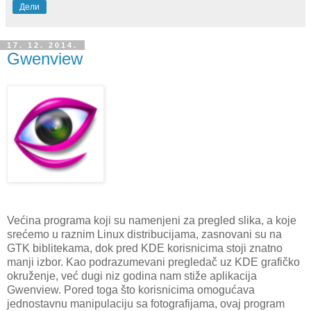
Дели
17. 12. 2014.
Gwenview
Većina programa koji su namenjeni za pregled slika, a koje
srećemo u raznim Linux distribucijama, zasnovani su na
GTK biblitekama, dok pred KDE korisnicima stoji znatno
manji izbor. Kao podrazumevani pregledač uz KDE grafičko
okruženje, već dugi niz godina nam stiže aplikacija
Gwenview. Pored toga što korisnicima omogućava
jednostavnu manipulaciju sa fotografijama, ovaj program