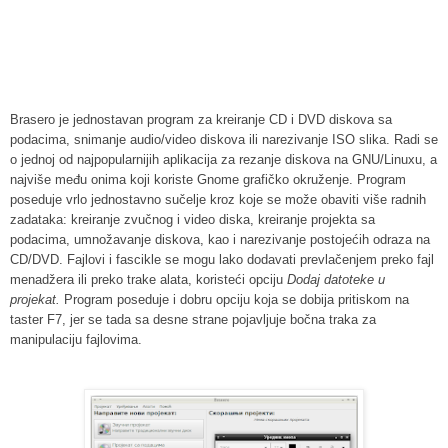
Brasero je jednostavan program za kreiranje CD i DVD diskova sa
podacima, snimanje audio/video diskova ili narezivanje ISO slika. Radi se
o jednoj od najpopularnijih aplikacija za rezanje diskova na GNU/Linuxu, a
najviše među onima koji koriste Gnome grafičko okruženje. Program
poseduje vrlo jednostavno sučelje kroz koje se može obaviti više radnih
zadataka: kreiranje zvučnog i video diska, kreiranje projekta sa
podacima, umnožavanje diskova, kao i narezivanje postojećih odraza na
CD/DVD. Fajlovi i fascikle se mogu lako dodavati prevlačenjem preko fajl
menadžera ili preko trake alata, koristeći opciju
Dodaj datoteke u
projekat.
Program poseduje i dobru opciju koja se dobija pritiskom na
taster F7, jer se tada sa desne strane pojavljuje bočna traka za
manipulaciju fajlovima.