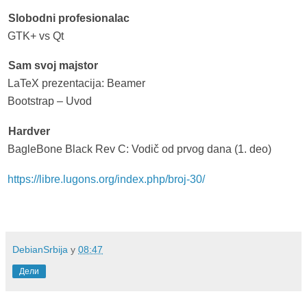
Slobodni profesionalac
GTK+ vs Qt
Sam svoj majstor
LaTeX prezentacija: Beamer
Bootstrap – Uvod
Hardver
BagleBone Black Rev C: Vodič od prvog dana (1. deo)
https://libre.lugons.org/index.php/broj-30/
DebianSrbija
у
08:47
Дели