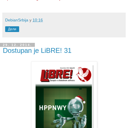
DebianSrbija
у
10:16
Дели
29. 12. 2014.
Dostupan je LiBRE! 31