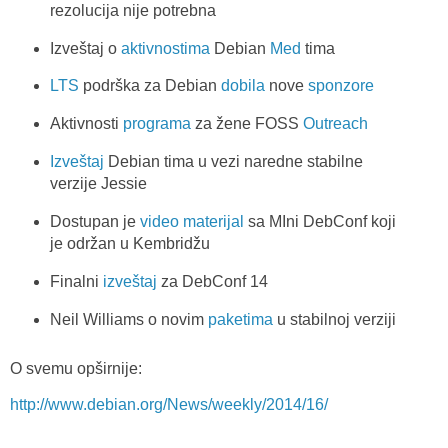
rezolucija nije potrebna
Izveštaj o
aktivnostima
Debian
Med
tima
LTS
podrška za Debian
dobila
nove
sponzore
Aktivnosti
programa
za žene FOSS
Outreach
Izveštaj
Debian tima u vezi naredne stabilne
verzije Jessie
Dostupan je
video materijal
sa MIni DebConf koji
je održan u Kembridžu
Finalni
izveštaj
za DebConf 14
Neil Williams o novim
paketima
u stabilnoj verziji
O svemu opširnije:
http://www.debian.org/News/weekly/2014/16/