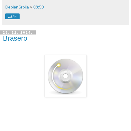
DebianSrbija
у
08:59
Дели
25. 12. 2014.
Brasero