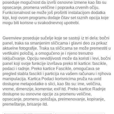
poseduje mogućnost da izvrši osnovne izmene kao što su
opsecanje, promena veličine i popravka crvenih očiju.
Funkcionalnost se može još proširiti instalacijom dodatka
kipi, koji ovom programu dodaje čitav set raznih opcija koje
mogu biti korisne u svakodnevnoj upotrebi.
Gwenview poseduje sučelje koje se sastoji iz tri dela: bočni
panel, traka sa smanjenim sličicama i glavni deo za prikaz
aktuelne fotografije. Traka sa sličicama se može premestiti u
vertikalni položaj, a omogućeno je i njeno trenutno
isključivanje. Opciju nevidljivosti može da koristi i levi, bočni
panel koji svoje funkcije izvršava preko tri kartice: fascikle,
podaci i radnje. Preko kartice Fascikle, omogućava se
pregled stabla fascikli i particija na vašem računaru i njihova
manipulacija. Kartica Podaci korisnicima pruža na uvid
dostupne metapodatke o slici, kao što su: ime, veličina,
vreme, dimenzije, komentar, exif itd. Preko kartice Radnje
dostupne su osnovne opcije za promenu veličine,
opsecanje, promenu položaja, preimenovanje, kopiranje,
premeštanje, brisanje itd.