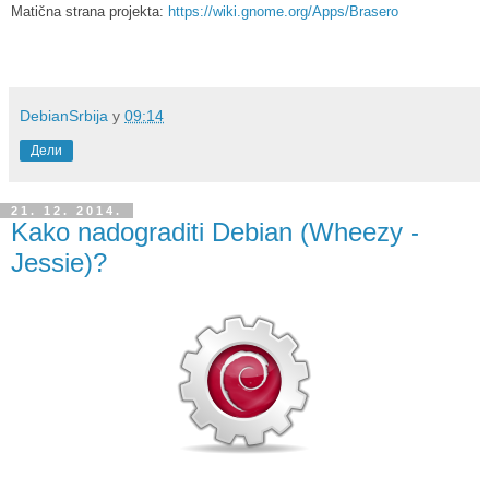
Matična strana projekta:
https://wiki.gnome.org/Apps/Brasero
DebianSrbija
у
09:14
Дели
21. 12. 2014.
Kako nadograditi Debian (Wheezy -
Jessie)?