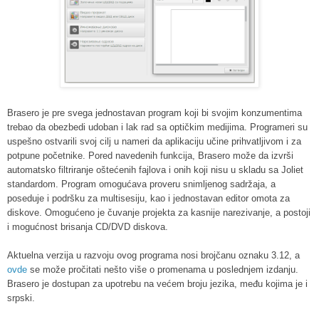
Brasero je pre svega jednostavan program koji bi svojim konzumentima
trebao da obezbedi udoban i lak rad sa optičkim medijima. Programeri su
uspešno ostvarili svoj cilj u nameri da aplikaciju učine prihvatljivom i za
potpune početnike. Pored navedenih funkcija, Brasero može da izvrši
automatsko filtriranje oštećenih fajlova i onih koji nisu u skladu sa Joliet
standardom.
Program omogućava proveru snimljenog sadržaja, a
poseduje i podršku za multisesiju, kao i jednostavan editor omota za
diskove. Omogućeno je čuvanje projekta za kasnije narezivanje, a postoji
i mogućnost brisanja CD/DVD diskova.
Aktuelna verzija u razvoju ovog programa nosi brojčanu oznaku 3.12, a
ovde
se može pročitati nešto više o promenama u poslednjem izdanju.
Brasero je dostupan za upotrebu na većem broju jezika, među kojima je i
srpski.