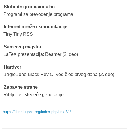
Slobodni profesionalac
Programi za prevođenje programa
Internet mreže i komunikacije
Tiny Tiny RSS
Sam svoj majstor
LaTeX prezentacija: Beamer (2. deo)
Hardver
BagleBone Black Rev C: Vodič od prvog dana (2. deo)
Zabavne strane
Riblji fileti sledeće generacije
https://libre.lugons.org/index.php/broj-31/