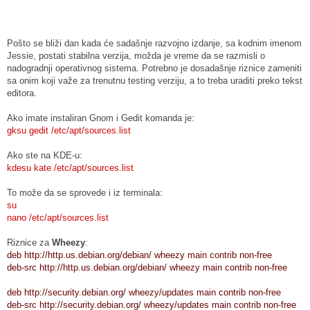
Pošto se bliži dan kada će sadašnje razvojno izdanje, sa kodnim imenom
Jessie, postati stabilna verzija, možda je vreme da se razmisli o
nadogradnji operativnog sistema. Potrebno je dosadašnje riznice zameniti
sa onim koji važe za trenutnu testing verziju, a to treba uraditi preko tekst
editora.
Ako imate instaliran Gnom i Gedit komanda je:
gksu gedit /etc/apt/sources.list
Ako ste na KDE-u:
kdesu kate /etc/apt/sources.list
To može da se sprovede i iz terminala:
su
nano /etc/apt/sources.list
Riznice za
Wheezy
:
deb http://http.us.debian.org/debian/ wheezy main contrib non-free
deb-src http://http.us.debian.org/debian/ wheezy main contrib non-free
deb http://security.debian.org/ wheezy/updates main contrib non-free
deb-src http://security.debian.org/ wheezy/updates main contrib non-free