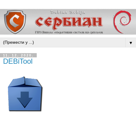
▼
11. 12. 2020.
DEBiTool