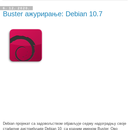
6. 12. 2020.
Buster ажурирање: Debian 10.7
Debian пројекат са задовољством објављује седму надоградњу своје
стабилне дистрибуције Debian 10, са кодним именом Buster. Ово