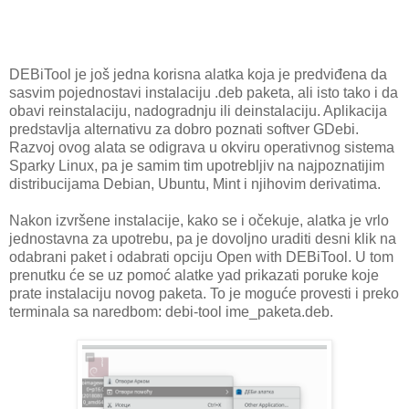
DEBiTool je još jedna korisna alatka koja je predviđena da
sasvim pojednostavi instalaciju .deb paketa, ali isto tako i da
obavi reinstalaciju, nadogradnju ili deinstalaciju. Aplikacija
predstavlja alternativu za dobro poznati softver GDebi.
Razvoj ovog alata se odigrava u okviru operativnog sistema
Sparky Linux, pa je samim tim upotrebljiv na najpoznatijim
distribucijama Debian, Ubuntu, Mint i njihovim derivatima.
Nakon izvršene instalacije, kako se i očekuje, alatka je vrlo
jednostavna za upotrebu, pa je dovoljno uraditi desni klik na
odabrani paket i odabrati opciju Open with DEBiTool. U tom
prenutku će se uz pomoć alatke yad prikazati poruke koje
prate instalaciju novog paketa. To je moguće provesti i preko
terminala sa naredbom: debi-tool ime_paketa.deb.