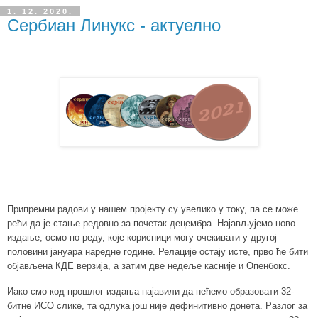
1. 12. 2020.
Сербиан Линукс - актуелно
Припремни радови у нашем пројекту су увелико у току, па се може
рећи да је стање редовно за почетак децембра. Најављујемо ново
издање, осмо по реду, које корисници могу очекивати у другој
половини јануара наредне године. Релације остају исте, прво ће бити
објављена КДЕ верзија, а затим две недеље касније и Опенбокс.
Иако смо код прошлог издања најавили да нећемо образовати 32-
битне ИСО слике, та одлука још није дефинитивно донета. Разлог за