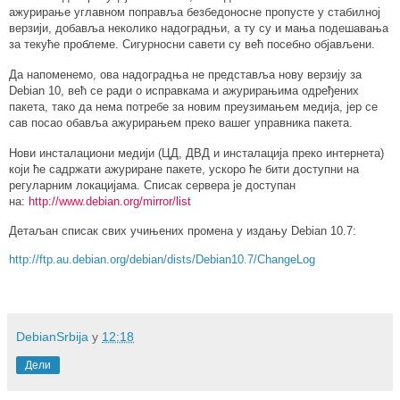
ажурирање углавном поправља безбедоносне пропусте у стабилној
верзији, добавља неколико надоградњи, а ту су и мања подешавања
за текуће проблеме. Сигурносни савети су већ посебно објављени.
Да напоменемо, ова надоградња не представља нову верзију за
Debian 10, већ се ради о исправкама и ажурирањима одређених
пакета, тако да нема потребе за новим преузимањем медија, јер се
сав посао обавља ажурирањем преко вашег управника пакета.
Нови инсталациони медији (ЦД, ДВД и инсталација преко интернета)
који ће садржати ажуриране пакете, ускоро ће бити доступни на
регуларним локацијама. Списак сервера је доступан
на:
http://www.debian.org/mirror/list
Детаљан списак свих учињених промена у издању Debian 10.7:
http://ftp.au.debian.org/debian/dists/Debian10.7/ChangeLog
DebianSrbija
у
12:18
Дели