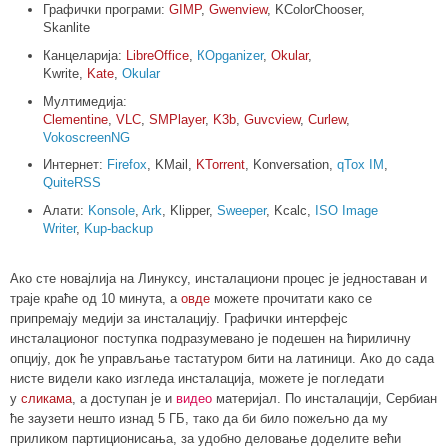
Графички програми:
GIMP
,
Gwenview
,
KColorChooser,
Skanlite
Канцеларија:
LibreOffice
,
КOрganizer
,
Okular
,
Kwrite,
Kate
,
Okular
Мултимедија:
Clementine
,
VLC
,
SMPlayer
,
K3b
,
Guvcview
,
Curlew
,
VokoscreenNG
Интернет:
Firefox
, KMail,
KTorrent
, Konversation,
qTox IM
,
QuiteRSS
Алати:
Konsole
,
Ark
, Klipper,
Sweeper
, Kcalc,
ISO Image
Writer
,
Kup-backup
Ако сте новајлија на Линуксу, инсталациони процес је једноставан и
траје краће од 10 минута, а
овде
можете прочитати како се
припремају медији за инсталацију. Графички интерфејс
инсталационог поступка подразумевано је подешен на ћириличну
опцију, док ће управљање тастатуром бити на латиници. Ако до сада
нисте видели како изгледа инсталација
, можете је погледати
у
сликама
, а доступан је
и
видео
материјал.
По инсталацији, Сербиан
ће заузети нешто изнад 5 ГБ, тако да би било пожељно да му
приликом партиционисања, за удобно деловање доделите већи