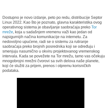
Dostupno je novo izdanje, peto po redu, distribucije Septor
Linux 2022. Kao što je poznato, glavna karakteristika ovog
operativnog sistema je
obavljanje saobraćaja preko
Tor
mreže
, koja u sadašnjem vremenu važi kao jedan od
najsigurnijih načina komunikacije na internetu. Za
nedovoljno upućene, radi se o sistemu za rutiranje
saobraćaja preko brojnih posrednika koji se određuju i
smenjuju nasumično u okviru projektovanog vremenskog
intervala. Kada se povežete na Tor mrežu, tamo vas očekuju
mnogobrojni mrežni čvorovi sa svih delova naše planete,
koji će služiti za prijem, prenos i otpremu korisničkih
podataka.