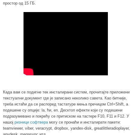
простор од 15 ГБ.
Када вам се подигне тек инсталирани систем, прочитајте приложени
текстуални документ где је записано неколико савета. Као битније,
треба истаћи да се
распоред тастатуре мења пречицом Ctrl+Shift, а
подешене су опције: la, ћи, en.
Десктоп ефекти који су подешени
подразумевано и покрећу се притиском на тастере F10, F11 и F12. У
нашој
ризници софтвера
могу се пронаћи и инсталирати пакети:
teamviewer, viber, veracrypt, dropbox, yandex-disk, greatlittleradioplayer,
anydesk, megasync итд.