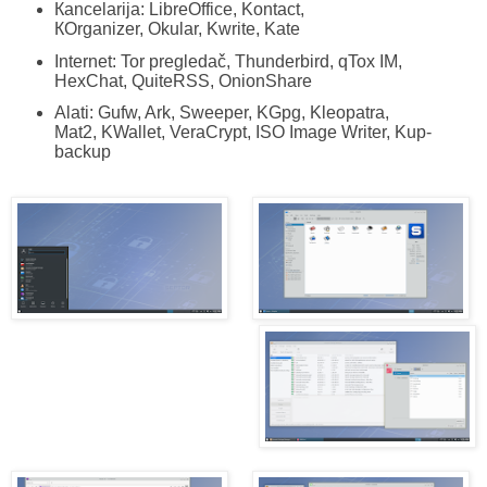
Кancelarija: LibreOffice, Kontact,
КOrganizer, Okular, Kwrite, Kate
Internet: Tor pregledač
, Thunderbird, qTox IM,
HexChat, QuiteRSS, OnionShare
Alati: Gufw, Ark, Sweeper, KGpg, Kleopatra,
Mat2, KWallet, VeraCrypt, ISO Image Writer, Kup-
backup