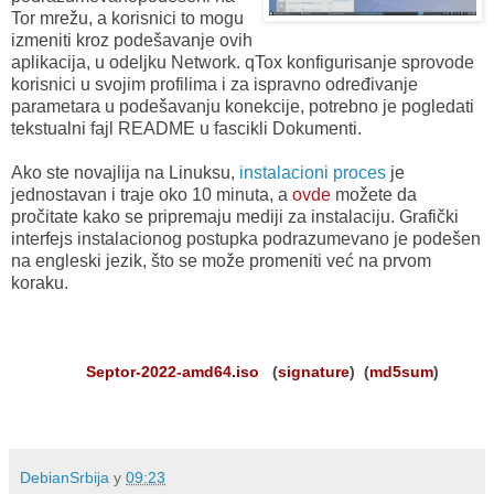
Tor mrežu, a korisnici to mogu
izmeniti kroz podešavanje ovih
aplikacija, u odeljku Network. qTox konfigurisanje sprovode
korisnici u svojim profilima i za ispravno određivanje
parametara u podešavanju konekcije, potrebno je pogledati
tekstualni fajl README u fascikli Dokumenti.
Ako ste novajlija na Linuksu,
instalacioni proces
je
jednostavan i traje oko 10 minuta, a
ovde
možete da
pročitate kako se pripremaju mediji za instalaciju. Grafički
interfejs instalacionog postupka podrazumevano je podešen
na engleski jezik, što se može promeniti već na prvom
koraku.
Septor-2022-amd64.iso
(
signature
) (
md5sum
)
DebianSrbija
у
09:23