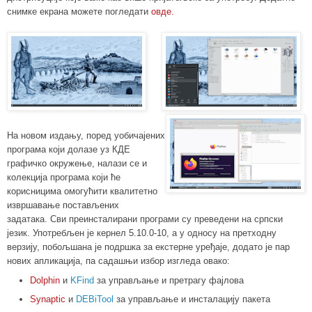
снимке екрана можете погледати
овде.
На новом издању, поред уобичајених
програма који долазе уз КДЕ
графичко окружење, налази се и
колекција програма који ће
корисницима омогућити квалитетно
извршавање постављених
задатака
.
Сви преинсталирани програми су преведени на српски
језик. Употребљен је кернел 5.10.0-10, а у
односу на претходну
верзију, побољшана је подршка за екстерне уређаје, додато је пар
нових апликација, па садашњи избор изгледа овако:
Dolphin
и
KFind
за управљање и претрагу фајлова
Synaptic
и
DEBiTool
за управљање и инсталацију пакета