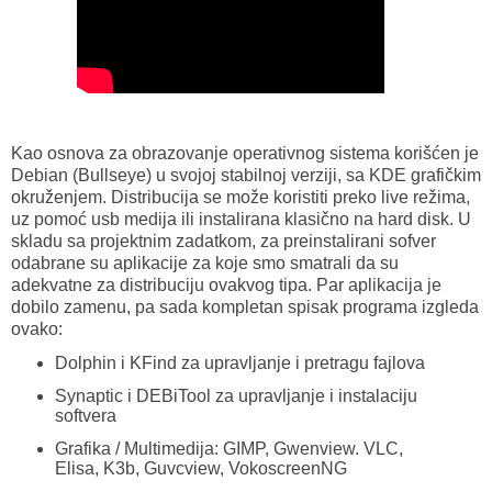
Kao osnova za obrazovanje operativnog sistema korišćen je
Debian (Bullseye) u svojoj stabilnoj verziji, sa KDE grafičkim
okruženjem. Distribucija se može koristiti preko live režima,
uz pomoć usb medija ili instalirana klasično na hard disk. U
skladu sa projektnim zadatkom, za preinstalirani sofver
odabrane su aplikacije za koje smo smatrali da su
adekvatne za distribuciju ovakvog tipa. Par aplikacija je
dobilo zamenu, pa sada kompletan spisak programa izgleda
ovako:
Dolphin i KFind za upravljanje i pretragu fajlova
Synaptic i DEBiTool za upravljanje i instalaciju
softvera
Grafika / Multimedija: GIMP, Gwenview. VLC,
Elisa, K3b, Guvcview, VokoscreenNG