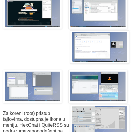
Za koreni (root) pristup
fajlovima, dostupna je ikona u
meniju.
HexChat i QuiteRSS su
podrazumevanopodešeni na