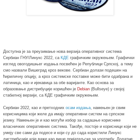
Доступна је за преузимање нова верзија оперативног система
Сербиан ГНУ/Линукс 2022, са
КДЕ
графичким окружењем. Г
рафички
изглед овогодишњег издања посвећен је Републици Српској, а тему
смо назвали Вишеград кроз векове.
Сербиан долази подешен на
ћириличну опцију, а кроз системске поставке може бити одабрана и
латиница, као и ијекавица за обе варијанте. Као основа за
образовање дистрибуције
коришћен је
Debian
(Bullseye) у својој
стабилној верзији, са КДЕ
графичким окружењем.
Сербиан 2022, као и претходних
осам издања
, намењен је свим
корисницима који желе да имају оперативни систем на српском
језику. Намењен је и као могући избор за садашње кориснике
власничких оперативних система. Такође, постоје и корисници који не
умеју све сами да подесе и који су до сада користили Линукс
дистрибуције које важе као више пријатељске за употребу. Додатне