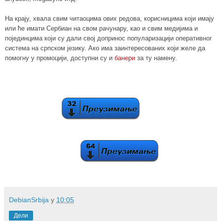
На крају, хвала свим читаоцима ових редова, корисницима који имају
или ће имати Сербиан на свом рачунару, као и свим медијима и
појединцима који су дали свој допринос популаризацији оперативног
система на српском језику.
Ако има заинтересованих који желе да
помогну у промоцији, доступни су и
банери
за ту намену.
DebianSrbija
у
10:05
Дели