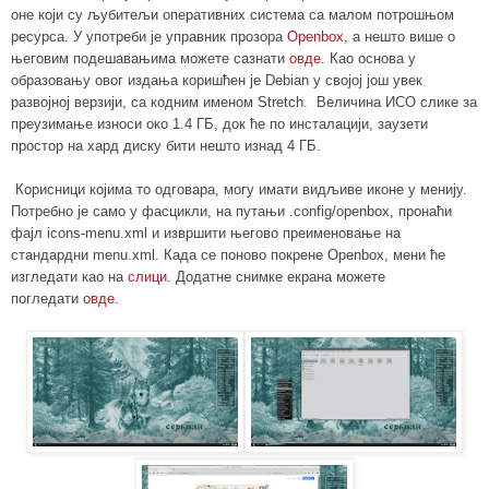
оне који су љубитељи оперативних система са малом потрошњом
ресурса. У употреби је управник прозора
Openbox
, а нешто више о
његовим подешавањима можете сазнати
овде
. Као основа у
образовању овог издања коришћен је Debian у својој још увек
развојној верзији, са кодним именом Stretch.
Величина ИСО слике за
преузимање износи око 1.4 ГБ, док ће по инсталацији, заузети
простор на хард диску бити нешто изнад 4 ГБ.
Корисници којима то одговара, могу имати видљиве иконе у менију.
Потребно је само у фасцикли, на путањи .config/openbox, пронаћи
фајл icons-menu.xml и извршити његово преименовање на
стандардни menu.xml. Када се поново покрене Openbox, мени
ће
изгледати као на
слици
. Додатне снимке екрана можете
погледати
овде
.