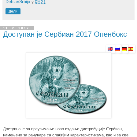
DebianSrbija
у
09:21
Дели
11. 2. 2017.
Доступан је Сербиан 2017 Опенбокс
Доступно је за преузимање ново издање дистрибуције Сербиан,
намењено за рачунаре са слабијим карактеристикама, као и за све