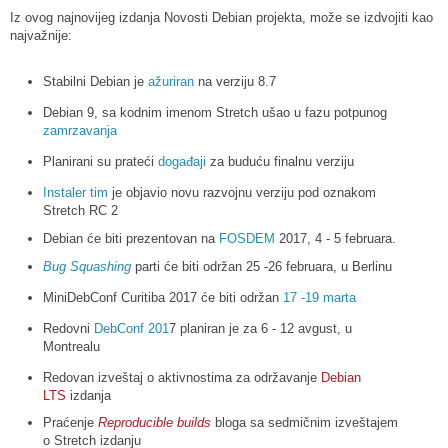
Iz ovog najnovijeg izdanja Novosti Debian projekta, može se izdvojiti kao
najvažnije:
Stabilni Debian je
ažuriran
na verziju 8.7
Debian 9, sa kodnim imenom Stretch ušao u fazu potpunog
zamrzavanja
Planirani su prateći
događaji
za buduću finalnu verziju
Instaler tim
je objavio novu razvojnu verziju pod oznakom
Stretch RC 2
Debian će biti prezentovan na
FOSDEM
2017, 4 - 5 februara.
Bug Squashing
parti će biti održan 25 -26 februara, u Berlinu
MiniDebConf Curitiba 2017 će biti održan
17 -19 marta
Redovni
DebConf 201
7 planiran je za 6 - 12 avgust, u
Montrealu
Redovan izveštaj o aktivnostima za održavanje
Debian
LTS
izdanja
Praćenje
Reproducible builds
bloga sa sedmičnim izveštajem
o Stretch izdanju