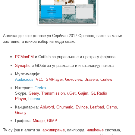
Апликације које долазе уз Сербиан 2017 Openbox, важе за мање
захтевне, а њихов избор изгледа овако:
PCManFM
и Catfish за управљање и претрагу фајлова
Synaptic
и GDebi за управљање и инсталацију пакета
Мултимедија:
Audacious
,
VLC
,
SMPlayer
,
Guvcview
,
Brasero
,
Curlew
Интернет:
Firefox
,
Skype,
Geary
,
Transmission
,
uGet
,
Gajim
,
GL Radio
Player
,
Liferea
Канцеларија:
Abiword
,
Gnumeric
,
Evince
,
Leafpad
,
Osmo
,
Geany
Графика:
Mirage
,
GIMP
Ту су још и алати за
архивирање
, клипборд,
чишћење
система
,