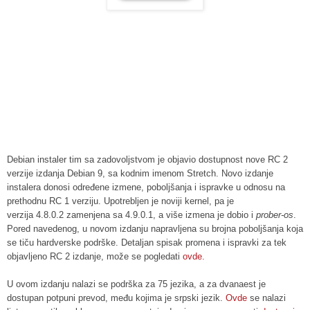
Debian instaler tim sa zadovoljstvom je objavio dostupnost nove RC 2
verzije izdanja Debian 9, sa kodnim imenom Stretch. Novo izdanje
instalera donosi određene izmene, poboljšanja i ispravke u odnosu na
prethodnu RC 1 verziju. Upotrebljen je noviji kernel, pa je
verzija
4.8.0.2
zamenjena sa 4.9.0.1, a više izmena je dobio i
prober-os
.
Pored navedenog, u novom izdanju napravljena su brojna poboljšanja koja
se tiču hardverske podrške. D
etaljan spisak promena i ispravki za tek
objavljeno RC 2 izdanje, može se pogledati
ovde.
U ovom izdanju nalazi se podrška za 75 jezika, a za dvanaest je
dostupan potpuni prevod, među kojima je srpski jezik.
Ovde
se nalazi