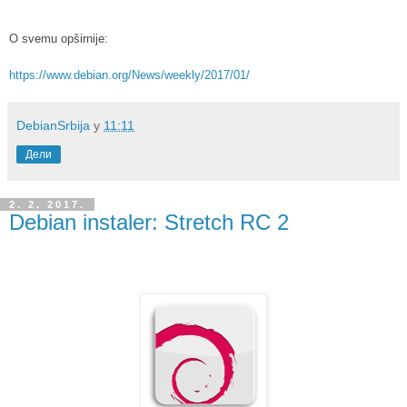
O svemu opširnije:
https://www.debian.org/News/weekly/2017/01/
DebianSrbija
у
11:11
Дели
2. 2. 2017.
Debian instaler: Stretch RC 2