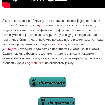
Ако сте новајлија на Линуксу, инсталациони процес је једноставан и
траје око 10 минута, а
овде
можете прочитати како се припремају
медији за инсталацију. Графички интерфејс инсталационог поступка
подразумевано је подешен на ћириличну опцију, док ће управљање
тастатуром бити на латиници. Ако до сада нисте видели како изгледа
инсталација
, можете је погледати у
сликама
, а доступан
је
и
видео
материјал.
Када вам се подигне тек инсталирани систем,
баците поглед у фасциклу Документи, где је записано неколико
савета. Ако некоме са другог говорног подручја затреба, ту се може
пронаћи и фајл
eng-menu.xml
на енглеском језику.