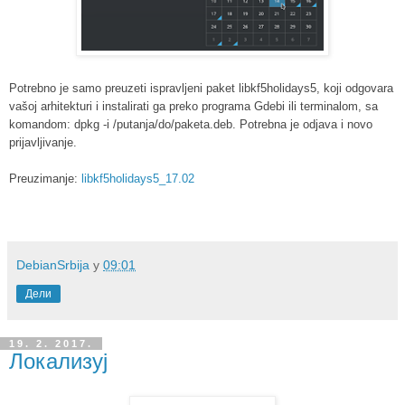
Potrebno je samo preuzeti ispravljeni paket libkf5holidays5, koji odgovara
vašoj arhitekturi i instalirati ga preko programa Gdebi ili terminalom, sa
komandom: dpkg -i /putanja/do/paketa.deb. Potrebna je odjava i novo
prijavljivanje.
Preuzimanje:
libkf5holidays5_17.02
DebianSrbija
у
09:01
Дели
19. 2. 2017.
Локализуј