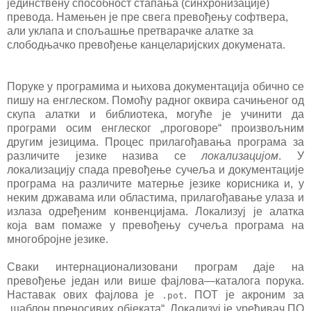
јединствену способност стапања (синхронизације)
превода. Намењен је пре свега превођењу софтвера,
али уклапа и спољашње претварачке алатке за
слободњачко превођење канцеларијских докумената.
Поруке у програмима и њихова документација обично се
пишу на енглеском. Помоћу радног оквира сачињеног од
скупа алатки и библиотека, могуће је учинити да
програми осим енглеског „проговоре“ произвољним
другим језицима. Процес прилагођавања програма за
различите језике назива се
локализацијом
. У
локализацију спада превођење сучеља и документације
програма на различите матерње језике корисника и, у
неким државама или областима, прилагођавање улаза и
излаза одређеним конвенцијама.
Локализуј
је алатка
која вам помаже у превођењу сучеља програма на
многобројне језике.
Сваки интернационализовани програм даје на
превођење један или више фајлова—каталога порука.
Наставак ових фајлова је
. ПОТ је акроним за
.pot
„шаблон преносивих објеката“.
Локализуј
је уређивач ПО