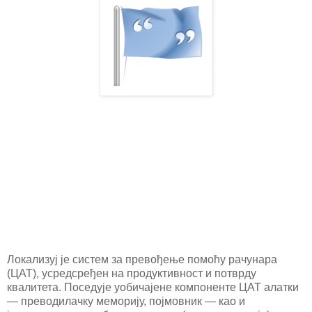
Локализуј
је систем за превођење помоћу рачунара
(ЦАТ), усредсређен на продуктивност и потврду
квалитета. Поседује уобичајене компоненте ЦАТ алатки
— преводилачку меморију, појмовник — као и