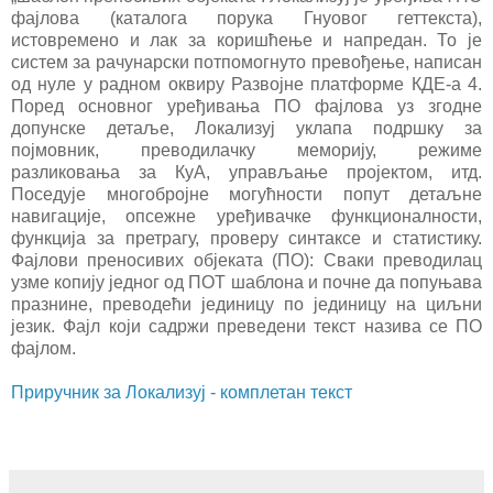
фајлова (каталога порука Гнуовог геттекста),
истовремено и лак за коришћење и напредан. То је
систем за рачунарски потпомогнуто превођење, написан
од нуле у радном оквиру Развојне платформе КДЕ‑а 4.
Поред основног уређивања ПО фајлова уз згодне
допунске детаље,
Локализуј
уклапа подршку за
појмовник, преводилачку меморију, режиме
разликовања за КуА, управљање пројектом, итд.
Поседује многобројне могућности попут детаљне
навигације, опсежне уређивачке функционалности,
функција за претрагу, проверу синтаксе и статистику.
Фајлови преносивих објеката (ПО): Сваки преводилац
узме копију једног од ПОТ шаблона и почне да попуњава
празнине, преводећи јединицу по јединицу на циљни
језик. Фајл који садржи преведени текст назива се ПО
фајлом.
Приручник за Локализуј - комплетан текст