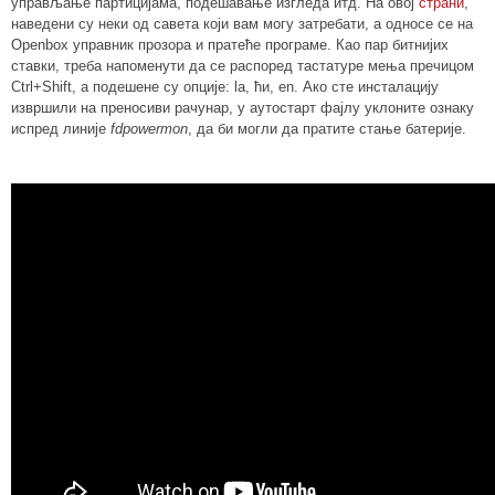
управљање партицијама, подешавање изгледа итд. На овој
страни
,
наведени су неки од савета који вам могу затребати, а односе се на
Openbox управник прозора и пратеће програме. Као пар битнијих
ставки, треба напоменути да се распоред тастатуре мења пречицом
Ctrl+Shift, а подешене су опције: la, ћи, en. Ако сте инсталацију
извршили на преносиви рачунар, у аутостарт фајлу уклоните ознаку
испред линије
fdpowermon
, да би могли да пратите стање батерије.