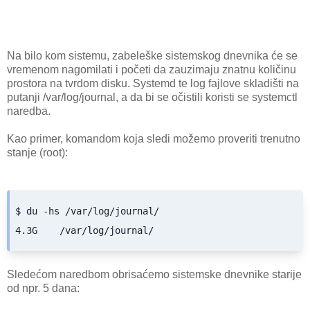
Na bilo kom sistemu, zabeleške sistemskog dnevnika će se
vremenom nagomilati i početi da zauzimaju znatnu količinu
prostora na tvrdom disku. Systemd te log fajlove skladišti na
putanji /var/log/journal, a da bi se očistili koristi se systemctl
naredba.
Kao primer, komandom koja sledi možemo proveriti trenutno
stanje (root):
$ du -hs /var/log/journal/

4.3G	/var/log/journal/
Sledećom naredbom obrisaćemo sistemske dnevnike starije
od npr. 5 dana: