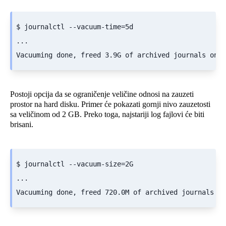
$ journalctl --vacuum-time=5d

...

Vacuuming done, freed 3.9G of archived journals on d
Postoji opcija da se ograničenje veličine odnosi na zauzeti
prostor na hard disku. Primer će pokazati gornji nivo zauzetosti
sa veličinom od 2 GB. Preko toga, najstariji log fajlovi će biti
brisani.
$ journalctl --vacuum-size=2G

...

Vacuuming done, freed 720.0M of archived journals on