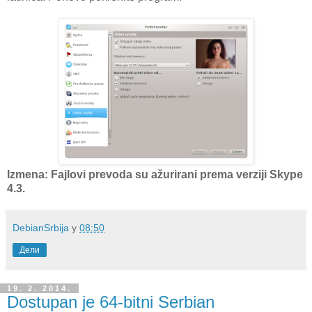
Izmena: Fajlovi prevoda su ažurirani prema verziji Skype
4.3.
DebianSrbija
у
08:50
Дели
19. 2. 2014.
Dostupan je 64-bitni Serbian