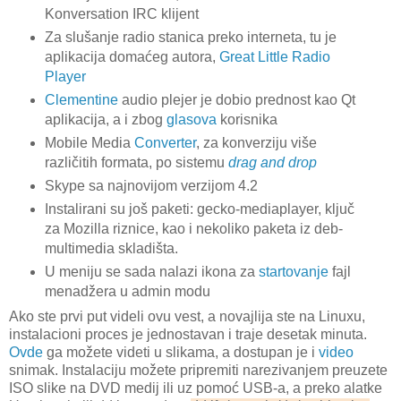
Konversation IRC klijent
Za slušanje radio stanica preko interneta, tu je
aplikacija domaćeg autora,
Great Little Radio
Player
Clementine
audio plejer je dobio prednost kao Qt
aplikacija, a i zbog
glasova
korisnika
Mobile Media
Converter
, za konverziju više
različitih formata, po sistemu
drag and drop
Skype sa najnovijom verzijom 4.2
Instalirani su još paketi: gecko-mediaplayer, ključ
za Mozilla riznice, kao i nekoliko paketa iz deb-
multimedia skladišta.
U meniju se sada nalazi ikona za
startovanje
fajl
menadžera u admin modu
Ako ste prvi put videli ovu vest, a novajlija ste na Linuxu,
instalacioni proces je jednostavan i traje desetak minuta.
Ovde
ga možete videti u slikama, a dostupan je i
video
snimak. Instalaciju možete pripremiti narezivanjem preuzete
ISO slike na DVD medij ili uz pomoć USB-a, a preko alatke