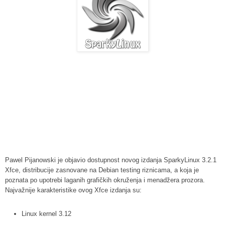
Pawel Pijanowski je objavio dostupnost novog izdanja SparkyLinux 3.2.1
Xfce, distribucije zasnovane na Debian testing riznicama, a koja je
poznata po upotrebi laganih grafičkih okruženja i menadžera prozora.
Najvažnije karakteristike ovog Xfce izdanja su:
Linux kernel 3.12