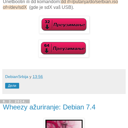
Unetbootin ili dd komandom:
dd if=/putanja/do/serbian.iso
of=/dev/sdX
(gde je sdX vaš USB).
DebianSrbija
у
13:56
Дели
8. 2. 2014.
Wheezy ažuriranje: Debian 7.4