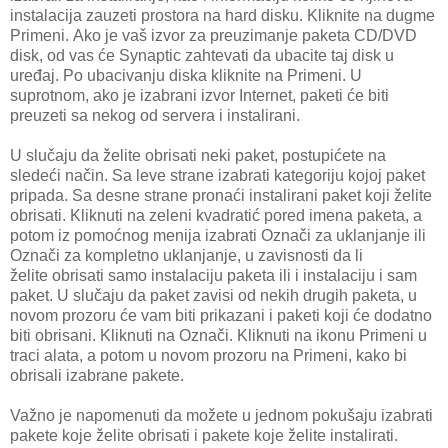
instalacija zauzeti prostora na hard
disku. Kliknite na dugme
Primeni.
Ako je vaš izvor za preuzimanje paketa CD/DVD
disk, od vas će Synaptic zahtevati da ubacite taj disk u
uređaj. Po ubacivanju diska kliknite na Primeni.
U
suprotnom, ako je izabrani izvor Internet, paketi će biti
preuzeti sa nekog od servera i instalirani.
U slučaju da želite obrisati neki paket, postupićete na
sledeći način.
Sa leve strane izabrati kategoriju kojoj paket
pripada.
Sa desne strane pronaći instalirani paket koji želite
obrisati.
Kliknuti na zeleni kvadratić pored imena paketa, a
potom iz pomoćnog menija izabrati Označi za uklanjanje ili
Označi za kompletno uklanjanje, u zavisnosti da li
želite
obrisati samo instalaciju paketa ili i instalaciju i sam
paket.
U slučaju da paket zavisi od nekih drugih paketa, u
novom prozoru će vam biti prikazani i paketi koji će dodatno
biti obrisani. Kliknuti na Označi.
Kliknuti na ikonu Primeni u
traci alata, a potom u novom prozoru na Primeni, kako bi
obrisali izabrane pakete.
Važno je napomenuti da možete u jednom pokušaju izabrati
pakete koje želite obrisati i pakete koje želite instalirati.