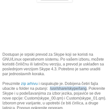
Dostupan je srpski prevod za Skype koji se koristi na
GNU/Linux operativnom sistemu. Po vašem izboru, možete
koristiti čiriličnu ili latiničnu verziju, a prevod je usklađen sa
poslednjom verzijom Skype 4.3. Potrebno je samo uraditi
par jednostavnih koraka.
Preuzmite
zip arhivu
i raspakujte je. Dobijena četiri fajla
ubacite u folder na putanji:
/usr/share/skype/lang
. Pokrenite
Skype i u podešavanjima za izbor jezika, pojaviće se dve
nove opcije: Custom(skype_00.qm) i Custom(skype_01.qm).
Izborom prve varijante, u upotrebi će biti ćirilica, a druge
latinica. Ponovo pokrenite program.