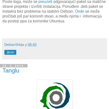
Posle toga, može se
preuzeti
odgovarajući paket sa matične
strane projekta i izvršiti instalacija. Ponuđeni .deb paket se
instalira bez problema na stabilni Debian.
Ovde
se može
pročitati još par korisnih stvari, a među njima i informacija
da postoji ppa za korisnike Ubuntua.
DebianSrbija
у
08:40
Дели
25. 2. 2014.
Tanglu