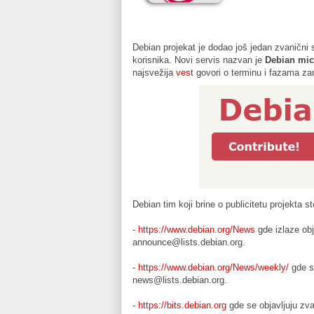
Debian projekat je dodao još jedan zvanični s
korisnika. Novi servis nazvan je
Debian mi
najsvežija
vest
govori o terminu i fazama za
Debian tim koji brine o publicitetu projekta st
- 
https://www.debian.org/News
 gde izlaze ob
announce@lists.debian.org.
- 
https://www.debian.org/News/weekly/
 gde s
news@lists.debian.org.
- 
https://bits.debian.org
 gde se objavljuju zva