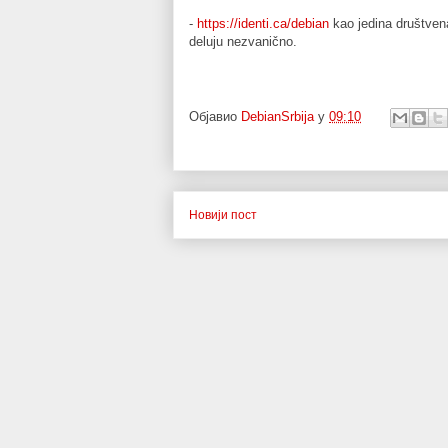
- 
https://identi.ca/debian
 kao jedina društven
deluju nezvanično.
Објавио
DebianSrbija
у
09:10
Новији пост