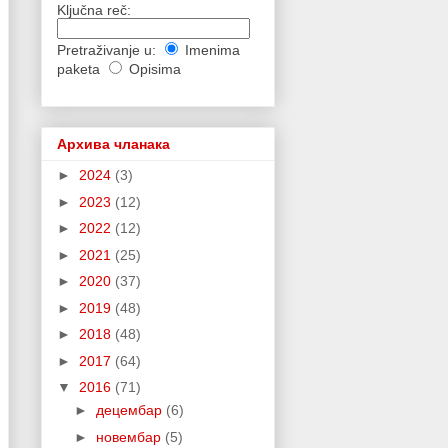
Ključna reč:
Pretraživanje u:
Imenima
paketa
Opisima
Архива чланака
►
2024
(3)
►
2023
(12)
►
2022
(12)
►
2021
(25)
►
2020
(37)
►
2019
(48)
►
2018
(48)
►
2017
(64)
▼
2016
(71)
►
децембар
(6)
►
новембар
(5)