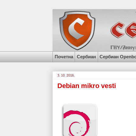
Почетна
Сербиан
Сербиан Openb
3. 10. 2016.
Debian mikro vesti