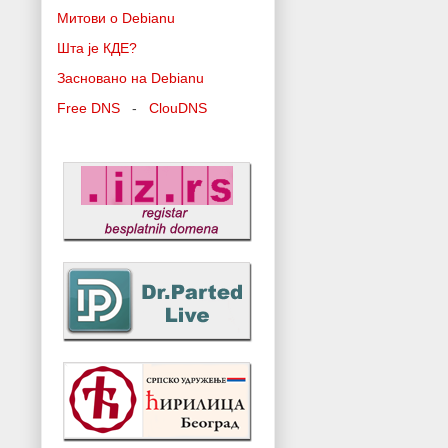
Митови о Debianu
Шта је КДЕ?
Засновано на Debianu
Free DNS
-
ClouDNS