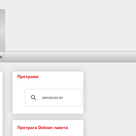
в
Претражи
Претрага Debian пакета