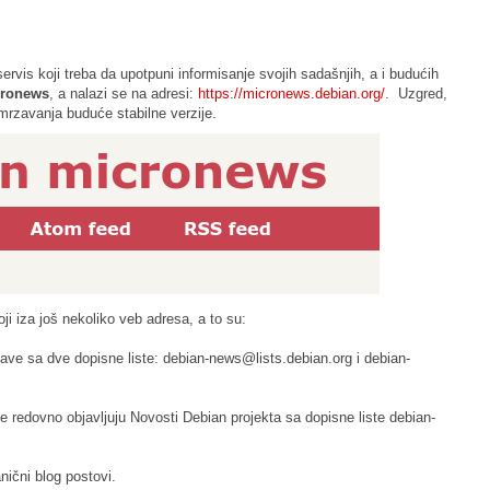
ervis koji treba da upotpuni informisanje svojih sadašnjih, a i budućih
cronews
, a nalazi se na adresi:
https://micronews.debian.org/
. Uzgred,
mrzavanja buduće stabilne verzije.
oji iza još nekoliko veb adresa, a to su:
jave sa dve dopisne liste: debian-news@lists.debian.org i debian-
e redovno objavljuju Novosti Debian projekta sa dopisne liste debian-
nični blog postovi.