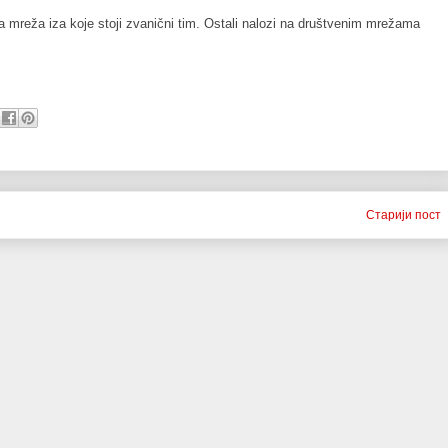
a mreža iza koje stoji zvanični tim. Ostali nalozi na društvenim mrežama 
Старији пост