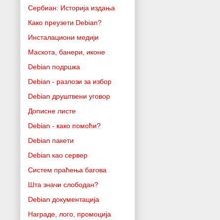
Сербиан: Историја издања
Како преузети Debian?
Инсталациони медији
Маскота, банери, иконе
Debian подршка
Debian - разлози за избор
Debian друштвени уговор
Дописне листе
Debian - како помоћи?
Debian пакети
Debian као сервер
Систем праћења багова
Шта значи слободан?
Debian документација
Награде, лого, промоција