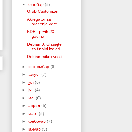
▼
октобар
(5)
Grub Customizer
Akregator za
praćenje vesti
KDE - prvih 20
godina
Debian 9: Glasajte
za finalni izgled
Debian mikro vesti
►
септембар
(6)
►
август
(7)
►
јул
(6)
►
јун
(4)
►
мај
(6)
►
април
(5)
►
март
(5)
►
фебруар
(7)
►
јануар
(9)