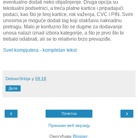
eventualno dodati neko objašnjenje. Druga opcija su
tekstualni podsetnici, a treća platne kartice i pripadajući
podaci, kao što je broj kartice, rok važenja, CVC i PIN. Svim
unosima je moguće dodati tag koji olakšava naknadnu
pretragu. Malo je konfuzno što se dugme za dodavanje
unosa nalazi iznad izbora kategorije, a što je prvo što bi
trebalo odabrati, ali se to relativno brzo prevaziđe.
Svet kompjutera - kompletan tekst
DebianSrbija
у
09:18
Дели
‹
›
Почетна
Прикажи веб верзију
Омогућава
Blogger
.