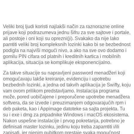
Veliki broj ljudi koristi najlakši način za raznorazne online
prijave koji podrazumeva jednu šifru za sve sajtove i portale,
ali postoje i oni koji su oprezni(ji). Svakako da nije lako
pamtiti veliki broj kompleksnih lozinki kako bi se bezbednost
podigla na najviši mogući nivo, a ako na sve ovo dodamo i
gomilu PIN cifara od platnih i kreditnih kartica i mobilnih
aplikacija, situacija se komplikuje eksponencijalno.
Za takve situacije su napravljeni password menadžeri koji
omogućavaju lakše kreiranje, evidenciju i upotrebu
bezbednih lozinki, a jedna od takvih aplikacija je Swifty, koju
vam ovom prilikom predstavljamo. Instalacija programa
može, pored uobičajene i preporučene upotrebe menadžera
softvera, da se izvede i preuzimanjem odgovarajućih rpm i
deb paketa, kao i Appimage datoteke sa sajta projekta. Tu
su i exe i dmg za pripadnike Windows i macOS ekosistema.
Nakon uspešne instalacije i prvog pokretanja, potrebno je
definisati master lozinku, jedinu koju treba zapamtiti i/ili
zapisati, jer njenim gubitkom prestaje svaka mogućnost