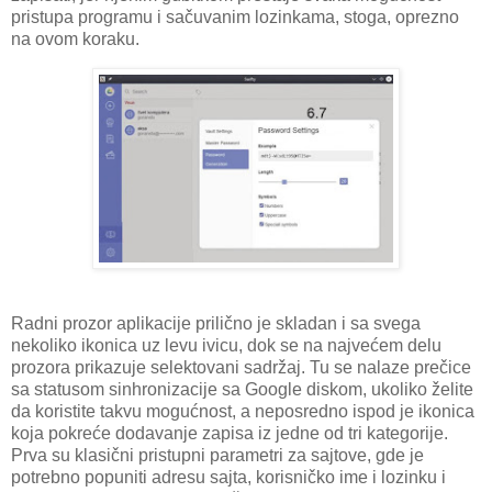
pristupa programu i sačuvanim lozinkama, stoga, oprezno
na ovom koraku.
Radni prozor aplikacije prilično je skladan i sa svega
nekoliko ikonica uz levu ivicu, dok se na najvećem delu
prozora prikazuje selektovani sadržaj. Tu se nalaze prečice
sa statusom sinhronizacije sa Google diskom, ukoliko želite
da koristite takvu mogućnost, a neposredno ispod je ikonica
koja pokreće dodavanje zapisa iz jedne od tri kategorije.
Prva su klasični pristupni parametri za sajtove, gde je
potrebno popuniti adresu sajta, korisničko ime i lozinku i