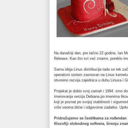
Na današnji dan, pre tačno 22 godine, Ian M
Release. Kao što svi već znamo, poreklo ime
Sama ideja Linux distribucija tada se tek zači
operativni sistem zasnovan na Linux kerne
otvoreno razvija zajednica u duhu Linuxa i 
Projekat je dobio svoj zamah i 1994. smo doče
imenovanja verzija Debiana po imenima likov
koji je poznat po svojoj stabilnosti i sigurn
vrše veoma bitne i odgovorne zadatke. Uprkos 
Pridružujemo se čestitkama za rođendan 
filozofiji slobodnog softvera, širenju zna