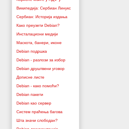
Википедија: Сербиан Линукс
Сербиан: Историја издања
Како преузети Debian?
Инсталациони медији
Маскота, банери, иконе
Debian подршка
Debian - разлози за избор
Debian друштвени уговор
Дописне листе
Debian - како помоћи?
Debian пакети
Debian као сервер
Систем праћења багова
Шта значи слободан?