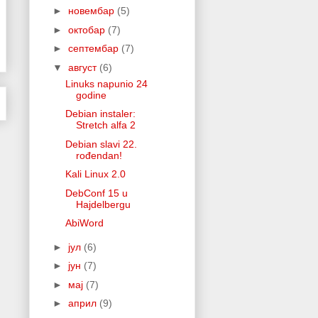
►
новембар
(5)
►
октобар
(7)
►
септембар
(7)
▼
август
(6)
Linuks napunio 24
godine
Debian instaler:
Stretch alfa 2
Debian slavi 22.
rođendan!
Kali Linux 2.0
DebConf 15 u
Hajdelbergu
AbiWord
►
јул
(6)
►
јун
(7)
►
мај
(7)
►
април
(9)