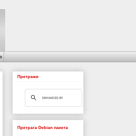
в
Претражи
Претрага Debian пакета