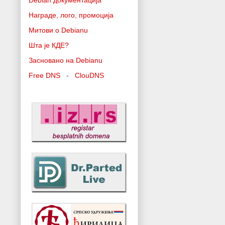
Debian документација
Награде, лого, промоција
Митови о Debianu
Шта је КДЕ?
Засновано на Debianu
Free DNS
-
ClouDNS