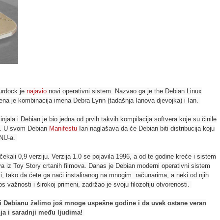
urdock je
najavio
novi operativni sistem. Nazvao ga je the Debian Linux
na je kombinacija imena Debra Lynn (tadašnja Ianova djevojka) i Ian.
njala i Debian je bio jedna od prvih takvih kompilacija softvera koje su činile
lu. U svom Debian
Manifestu
Ian naglašava da će Debian biti distribucija koju
GNU-a.
kali 0,9 verziju. Verzija 1.0 se pojavila 1996, a od te godine kreće i sistem
a iz Toy Story crtanih filmova.
Danas je Debian moderni operativni sistem
osti, tako da ćete ga naći instaliranog na mnogim računarima, a neki od njih
važnosti i širokoj primeni, zadržao je svoju filozofiju otvorenosti.
i Debianu želimo još mnoge uspešne godine i da uvek ostane veran
nja i saradnji među ljudima!