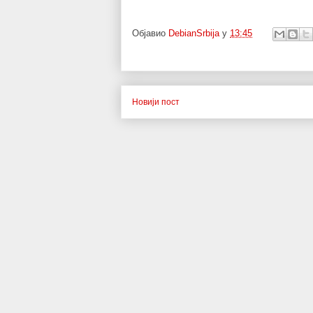
Објавио
DebianSrbija
у
13:45
Новији пост