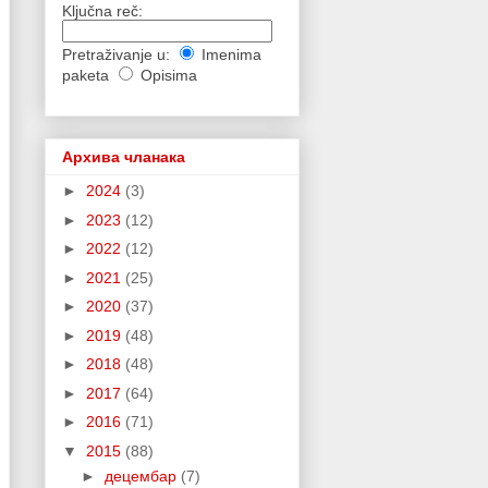
Ključna reč:
Pretraživanje u:
Imenima
paketa
Opisima
Архива чланака
►
2024
(3)
►
2023
(12)
►
2022
(12)
►
2021
(25)
►
2020
(37)
►
2019
(48)
►
2018
(48)
►
2017
(64)
►
2016
(71)
▼
2015
(88)
►
децембар
(7)