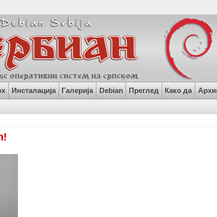
ox
Инсталација
Галерија
Debian
Преглед
Како да
Архи
n!