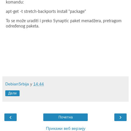
komandu:
apt-get -t stretch-backports install "package"
To se može uraditi i preko Synaptic paket menadžera, pretragom
određenog paketa.
DebianSrbija
у
14:44
Дели
‹
›
Почетна
Прикажи веб верзију