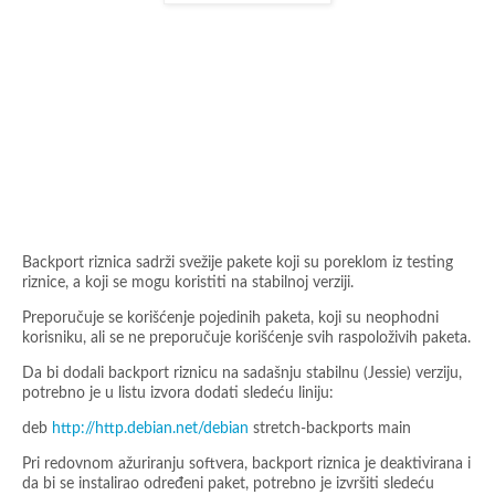
Backport riznica sadrži svežije pakete koji su poreklom iz testing
riznice, a koji se mogu koristiti na stabilnoj verziji.
Preporučuje se korišćenje pojedinih paketa, koji su neophodni
korisniku, ali se ne preporučuje korišćenje svih raspoloživih paketa.
Da bi dodali backport riznicu na sadašnju stabilnu (Jessie) verziju,
potrebno je u listu izvora dodati sledeću liniju:
deb
http://http.debian.net/debian
stretch-backports main
Pri redovnom ažuriranju softvera, backport riznica je deaktivirana i
da bi se instalirao određeni paket, potrebno je izvršiti sledeću