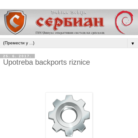
▼
25. 6. 2017.
Upotreba backports riznice