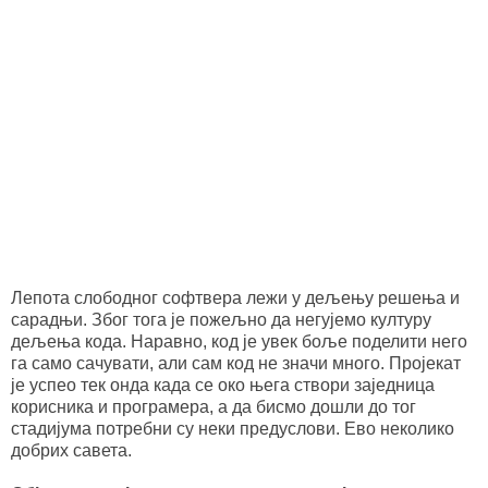
Лепотa слободног софтвера лежи у дељењу решења и
сарадњи. Због тога је пожељно да негујемо културу
дељења кода. Наравно, код је увек боље поделити него
га само сачувати, али сам код не значи много. Пројекат
је успео тек онда када се око њега створи заједница
корисника и програмера, а да бисмо дошли до тог
стадијума потребни су неки предуслови. Ево неколико
добрих савета.