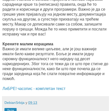
сарадници крше та (неписана) правила, онда ће то
радити и корисници и други програмери. Важно је да се
грешке увек пријављују на једном месту, документација
скупља на другом, а сугестије прихватају на трећем
месту. Макар се дописивали сами са собом, запишите
поруку о грешци. Можда ће то неко приметити и послати
исправку чак и пре вас!
Крените малим корацима
Важно је имати велике циљеве, али је још важније
имати било какве резултате. Боље је имати једну
скромну функционалност него ниједну од десет
најмодернијих. Због тога се тежи да се што пре стигне до
неке функционалности, како би што пре почела да се
гради заједница која ће слати повратне информације и
помоћ.
ЛиБРЕ! часопис - комплетан текст
DebianSrbija
у
09:13
Дели