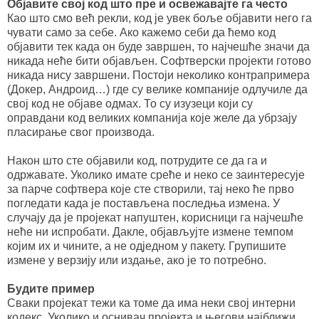
Објавите свој код што пре и освежавајте га често
Као што смо већ рекли, код је увек боље објавити него га
чувати само за себе. Ако кажемо себи да ћемо код
објавити тек када он буде завршен, то најчешће значи да
никада неће бити објављен. Софтверски пројекти готово
никада нису завршени. Постоји неколико контрапримера
(Докер, Андроид…) где су велике компаније одлучиле да
свој код не објаве одмах. То су изузеци који су
оправдани код великих компанија које желе да убрзају
пласирање свог производа.
Након што сте објавили код, потрудите се да га и
одржавате. Уколико имате среће и неко се заинтересује
за парче софтвера које сте створили, тај неко ће прво
погледати када је постављена последња измена. У
случају да је пројекат напуштен, корисници га најчешће
неће ни испробати. Дакле, објављујте измене темпом
којим их и чините, а не одједном у пакету. Групишите
измене у верзију или издање, ако је то потребно.
Будите пример
Сваки пројекат тежи ка томе да има неки свој интерни
кодекс. Уколико и оснивач пројекта и његови најближи