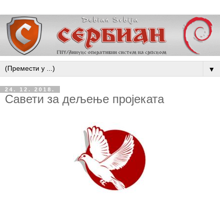
▼
24. 12. 2018.
Савети за дељење пројеката