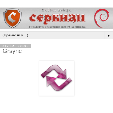
▼
21. 12. 2019.
Grsync