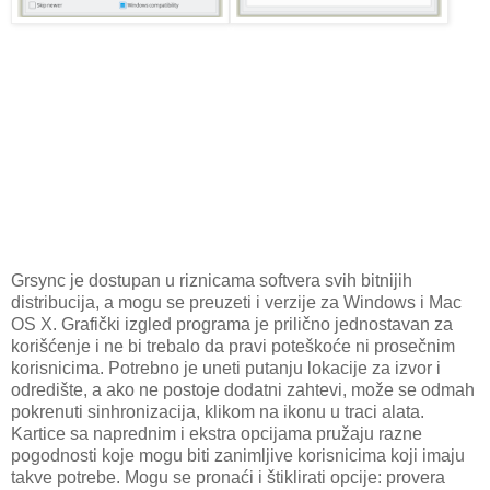
Grsync je dostupan u riznicama softvera svih bitnijih
distribucija, a mogu se preuzeti i verzije za Windows i Mac
OS X. Grafički izgled programa je prilično jednostavan za
korišćenje i ne bi trebalo da pravi poteškoće ni prosečnim
korisnicima. Potrebno je uneti putanju lokacije za izvor i
odredište, a ako ne postoje dodatni zahtevi, može se odmah
pokrenuti sinhronizacija, klikom na ikonu u traci alata.
Kartice sa naprednim i ekstra opcijama pružaju razne
pogodnosti koje mogu biti zanimljive korisnicima koji imaju
takve potrebe. Mogu se pronaći i štiklirati opcije: provera