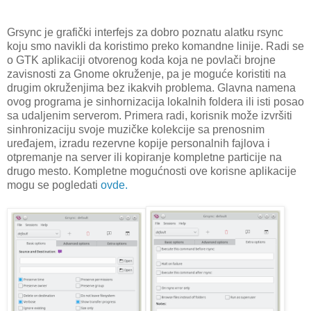
Grsync je grafički interfejs za dobro poznatu alatku rsync
koju smo navikli da koristimo preko komandne linije. Radi se
o GTK aplikaciji otvorenog koda koja ne povlači brojne
zavisnosti za Gnome okruženje, pa je moguće koristiti na
drugim okruženjima bez ikakvih problema. Glavna namena
ovog programa je sinhornizacija lokalnih foldera ili isti posao
sa udaljenim serverom. Primera radi, korisnik može izvršiti
sinhronizaciju svoje muzičke kolekcije sa prenosnim
uređajem, izradu rezervne kopije personalnih fajlova i
otpremanje na server ili kopiranje kompletne particije na
drugo mesto. Kompletne mogućnosti ove korisne aplikacije
mogu se pogledati
ovde.