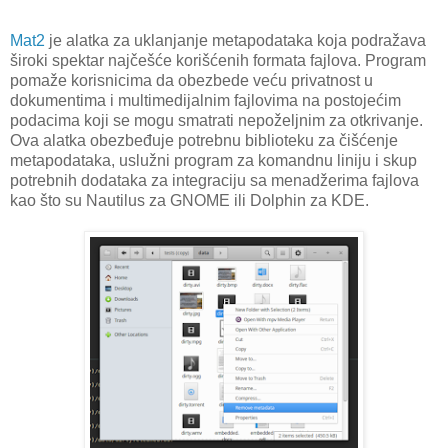
Mat2
je alatka za uklanjanje metapodataka koja podražava
široki spektar najčešće korišćenih formata fajlova. Program
pomaže korisnicima da obezbede veću privatnost u
dokumentima i multimedijalnim fajlovima na postojećim
podacima koji se mogu smatrati nepoželjnim za otkrivanje.
Ova alatka obezbeđuje potrebnu biblioteku za čišćenje
metapodataka, uslužni program za komandnu liniju i skup
potrebnih dodataka za integraciju sa menadžerima fajlova
kao što su Nautilus za GNOME ili Dolphin za KDE.