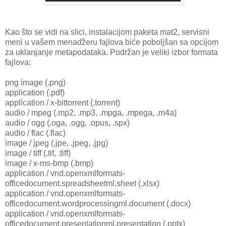
Kao što se vidi na slici, instalacijom paketa mat2, servisni
meni u vašem menadžeru fajlova biće poboljšan sa opcijom
za uklanjanje metapodataka. Podržan je veliki izbor formata
fajlova:
png image (.png)
application (.pdf)
application / x-bittorrent (.torrent)
audio / mpeg (.mp2, .mp3, .mpga, .mpega, .m4a)
audio / ogg (.oga, .ogg, .opus, .spx)
audio / flac (.flac)
image / jpeg (.jpe, .jpeg, .jpg)
image / tiff (.tif, .tiff)
image / x-ms-bmp (.bmp)
application / vnd.openxmlformats-
officedocument.spreadsheetml.sheet (.xlsx)
application / vnd.openxmlformats-
officedocument.wordprocessingml.document (.docx)
application / vnd.openxmlformats-
officedocument.presentationml.presentation (.pptx)