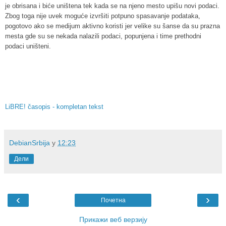
je obrisana i biće uništena tek kada se na njeno mesto upišu novi podaci.
Zbog toga nije uvek moguće izvršiti potpuno spasavanje podataka,
pogotovo ako se medijum aktivno koristi jer velike su šanse da su prazna
mesta gde su se nekada nalazili podaci, popunjena i time prethodni
podaci uništeni.
LiBRE! časopis - kompletan tekst
DebianSrbija
у
12:23
Дели
‹
›
Почетна
Прикажи веб верзију