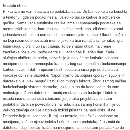
Nestale slike
Prikazaćemo vam spasavanje podataka sa Es-De kartice koja se koristila
u telefonu i gde su podaci nestali usled korupcije kartice ili softverske
greške. Nema veće suštinske razlike između spasavanja podataka sa
memorijskih kartica, hard diskova i sličnih medijuma, ali ćemo se zarad
jednostavnosti teksta usredsrediti na memorijske kartice. Obratite pažnju
na koji način ćete povezati memorijsku karticu na računar, jer čitač igra
bitnu ulogu u brzini upisa i čitanja. To će znatno uticati na vreme
završetka posla koji može da traje ili jedan čas ili jedan dan. Kada
slučajno obrišete datoteku, najvažnije je da više ne koristite odabrani
medijum odnosno memorijsku karticu, zbog samog načina funkcionisanja
kartice: svakim daljim upisom novih podataka smanjuje se šansa za
vraćanje obrisane datoteke. Napominjemo da potpuni oporavk izgubljenih
datoteka nije uvek moguć i zavisi od mnogih faktora. Zbog samog načina
funkcionisanja sistema datoteka, jako je bitno da kada uočite da vam
nedostaju tražene datoteke – medijum stavite van funkcije. Datoteke
nikada nisu u potpunosti izbrisane, jer je tako projektovan sistem
podataka, da bi se povećala brzina rada, a za samog korisnika nije od
velikog značaja da li je datoteka fizički prisutna na hard disku ili ne.
Datoteke koje su obrisane, ili koji su nestale, nisu fizički obrisane sa
medijuma, već se njihov indeks briše iz tabele podataka, što znači da
datoteka i dalje postoji fizički na medijumu, ali se sistem ponaša kao da