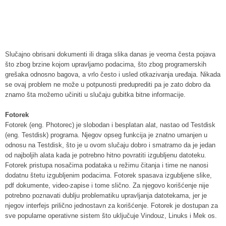
Slučajno obrisani dokumenti ili draga slika danas ​je veoma česta pojava ​
što zbog brzine kojom upravljamo podacima,​ što zbog programerskih
grešaka odnosno bagova,​ a vrlo često i usled otkazivanja uređaja. Nikada
se ovaj problem ne može u potpunosti preduprediti ​pa je zato dobro da
znamo šta možemo učiniti u slučaju gubitka bitne informacije.
Fotorek
Fotorek (eng. Photorec) je slobodan i besplatan alat, nastao od Testdisk
(eng. Testdisk) programa. Njegov opseg funkcija je znatno umanjen u
odnosu na Testdisk, što je u ovom slučaju dobro i smatramo da je jedan
od najboljih alata kada je potrebno hitno povratiti izgubljenu datoteku.
Fotorek pristupa nosačima podataka u režimu čitanja i time ne nanosi
dodatnu štetu izgubljenim podacima. Fotorek spasava izgubljene slike,
pdf dokumente, video-zapise i tome slično. Za njegovo korišćenje nije
potrebno poznavati dublju problematiku upravljanja datotekama, jer je
njegov interfejs prilično jednostavn za korišćenje. Fotorek je dostupan za
sve popularne operativne sistem što uključuje Vindouz, Linuks i Mek os.