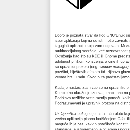
Dobro je poznata stvar da kod GNU/Linux sist
izbor aplikacija kojima se isti može završiti,
izguglati aplikaciju koja vam odgovara. Međut
multimedijalnog sadržaja, već raznovrsnost 
Okruženja kao što su KDE ili Gnome predsta
udobnost prilikom korišćenja, a čine ih upravn
se upravnici prozora (eng.
window manager)
površini, blještavih efekata itd. Njihova gl
veoma brzi u radu. Ovog puta predstavljam
Kada je nastao, zasnivao se na upravniku p
Kompletno okruženje iznova je napisano na p
Podržava različite vrste menija pomoću kojih k
Podrazumevani je upravnik prozora na dist
Uz
OpenBox
poželjno je instalirati i alate 
većina aplikacija pisana korišćenjem
Gtk+
il
moguće ih je bez ikakvih poteškoća koristiti
standarde, a istovremeno je očuvana i podršk