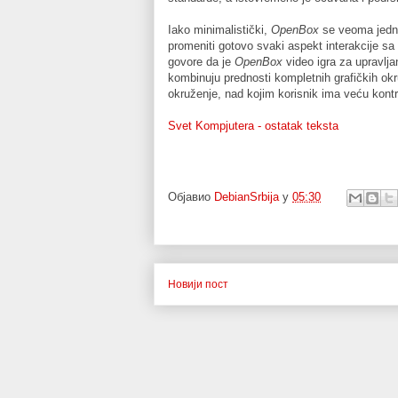
Iako minimalistički,
OpenBox
se veoma jedno
promeniti gotovo svaki aspekt interakcije sa o
govore da je
OpenBox
video igra za upravlj
kombinuju prednosti kompletnih grafičkih okr
okruženje, nad kojim korisnik ima veću kontr
Svet Kompjutera - ostatak teksta
Објавио
DebianSrbija
у
05:30
Новији пост