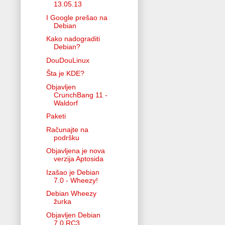
13.05.13
I Google prešao na
Debian
Kako nadograditi
Debian?
DouDouLinux
Šta je KDE?
Objavljen
CrunchBang 11 -
Waldorf
Paketi
Računajte na
podršku
Objavljena je nova
verzija Aptosida
Izašao je Debian
7.0 - Wheezy!
Debian Wheezy
žurka
Objavljen Debian
7.0 RC3