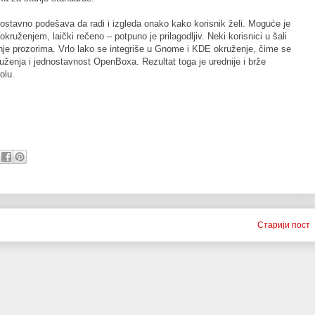
stavno podešava da radi i izgleda onako kako korisnik želi. Moguće je
kruženjem, laički rečeno – potpuno je prilagodljiv. Neki korisnici u šali
anje prozorima. Vrlo lako se integriše u Gnome i KDE okruženje, čime se
uženja i jednostavnost OpenBoxa. Rezultat toga je urednije i brže
olu.
Старији пост