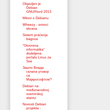
Objavljen je
Debian
GNU/Hurd 2013
Mitovi o Debianu
Wheezy - snimci
ekrana
Sistem praćenja
bagova
"Otvorena
informatika”
dodeljena
portalu Linux za
Sve
Зашто Влада
склапа уговор
са
Мајкрософтом?
Debian na
međunarodnoj
svemirskoj
stanici
Novosti Debian
projekta -