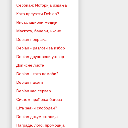
Сербиан: Историја издања
Како преузети Debian?
Инсталациони медији
Маскота, банери, иконе
Debian подршка
Debian - разлози за избор
Debian друштвени уговор
Дописне листе
Debian - како помоћи?
Debian пакети
Debian као сервер
Систем праћења багова
Шта значи слободан?
Debian документација
Награде, лого, промоција