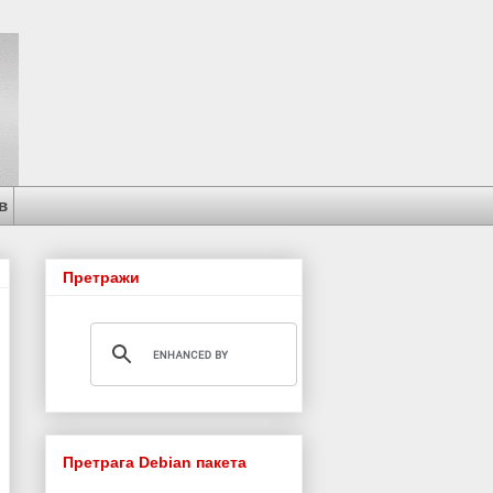
в
Претражи
Претрага Debian пакета