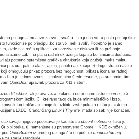
ema postoje alternative za sve i svašta – za jednu vrstu posla postoji širok
 što funkcioniše po principu „ko šta voli nek izvoli”. Potrebno je samo
im, ovde nije reč o aplikaciji za narezivanje diskova ili za puštanje
pronalazimo čak i na planu radnih okruženja koja su korisnicima dostupna.
vljaju potpuno opremljena grafička okruženja koja pružaju maksimalnu
ici prozora, palete alatki, apleti, paneli i aplikacije. S druge strane nalaze
,
koji omogućuju prikaz prozora bez mogućnosti prikaza ikona na radnoj
avna odlika je jednostavnost – maksimalno štede resurse, pa su samim tim
o vam
OpenBox,
upravnik prozora za X11 sistem.
rozora
Blackbox,
ali je ova veza prekinuta od trenutno aktuelne verzije
3.
rogramskom jeziku C i kreirano tako da bude minimalističko i brzo.
orisnik kontroliše aplikacije ili različite vrste prikaza o stanju sistema.
ribucijama LXDE,
CrunchBang Linux
i
Tiny Me,
mada spisak nije konačan.
koji olakšavaju njegovo podešavanje kao što su
obconf
i
obmenu.
Iako je
i
Qt
biblioteka, tj. namenjene su prvenstveno Gnome ili KDE okruženju,
 i pod
OpenBoxom
iz prostog razloga što on poštuje
freedesktop.org
a za starije standarde.